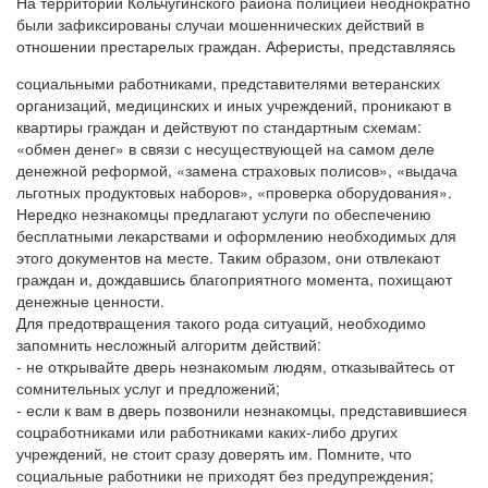
На территории Кольчугинского района полицией неоднократно
были зафиксированы случаи мошеннических действий в
отношении престарелых граждан. Аферисты, представляясь
социальными работниками, представителями ветеранских
организаций, медицинских и иных учреждений, проникают в
квартиры граждан и действуют по стандартным схемам:
«обмен денег» в связи с несуществующей на самом деле
денежной реформой, «замена страховых полисов», «выдача
льготных продуктовых наборов», «проверка оборудования».
Нередко незнакомцы предлагают услуги по обеспечению
бесплатными лекарствами и оформлению необходимых для
этого документов на месте. Таким образом, они отвлекают
граждан и, дождавшись благоприятного момента, похищают
денежные ценности.
Для предотвращения такого рода ситуаций, необходимо
запомнить несложный алгоритм действий:
- не открывайте дверь незнакомым людям, отказывайтесь от
сомнительных услуг и предложений;
- если к вам в дверь позвонили незнакомцы, представившиеся
соцработниками или работниками каких-либо других
учреждений, не стоит сразу доверять им. Помните, что
социальные работники не приходят без предупреждения;