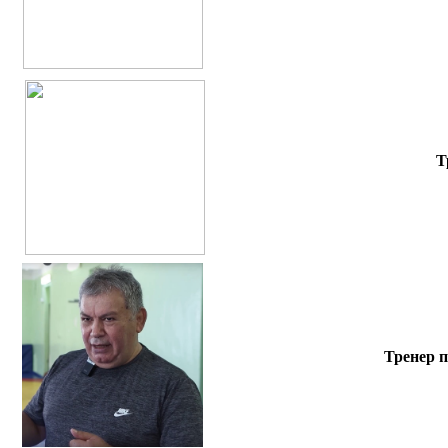
Т
Тренер п