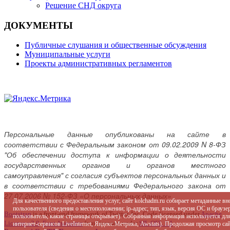
Решение СНД округа
ДОКУМЕНТЫ
Публичные слушания и общественные обсуждения
Муниципальные услуги
Проекты административных регламентов
Персональные данные опубликованы на сайте в
соответствии с Федеральным законом от 09.02.2009 N 8-ФЗ
"Об обеспечении доступа к информации о деятельности
государственных органов и органов местного
самоуправления" с согласия субъектов персональных данных и
в соответствии с требованиями Федерального закона от
27.07.2006 № 152-ФЗ «О персональных данных»
Для качественного предоставления услуг, сайт kolchadm.ru собирает метаданные в
пользователя (сведения о местоположении; ip-адрес; тип, язык, версия ОС и браузер
Bootstrap
is a front-end framework of Twitter, Inc. Code licensed under
Apache
пользователь; какие страницы открывает). Собранная информация используется дл
License v2.0
.
Font Awesome
font licensed under
SIL OFL 1.1
.
интернет-сервисов LiveInternet, Яндекс.Метрика, Awstats). Продолжая просмотр с