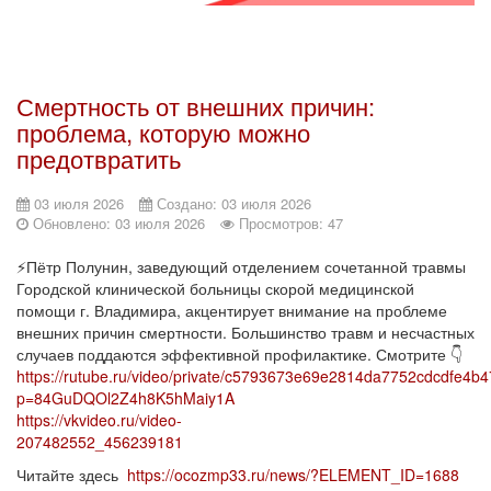
Смертность от внешних причин:
проблема, которую можно
предотвратить
03 июля 2026
Создано: 03 июля 2026
Обновлено: 03 июля 2026
Просмотров: 47
⚡️Пётр Полунин, заведующий отделением сочетанной травмы
Городской клинической больницы скорой медицинской
помощи г. Владимира, акцентирует внимание на проблеме
внешних причин смертности. Большинство травм и несчастных
случаев поддаются эффективной профилактике. Смотрите 👇
https://rutube.ru/video/private/c5793673e69e2814da7752cdcdfe4b4
p=84GuDQOl2Z4h8K5hMaiy1A
https://vkvideo.ru/video-
207482552_456239181
Читайте здесь
https://ocozmp33.ru/news/?ELEMENT_ID=1688