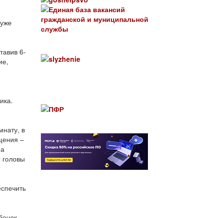
 уже
тавив 6-
ие,
ика.
нату, в
щения –
на
ы головы
еспечить
бенок