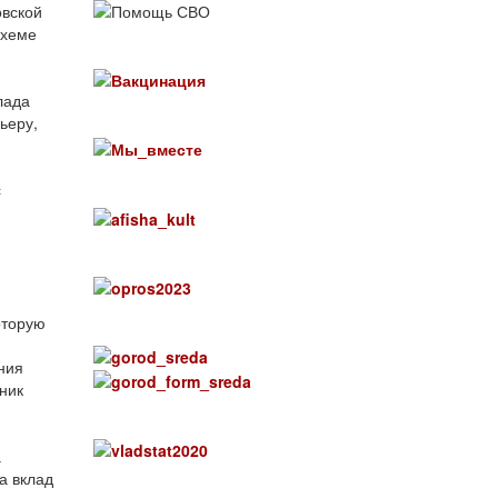
овской
схеме
лада
ьеру,
с
оторую
ния
ник
а
а вклад