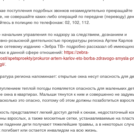
чае поступления подобных звонков незамедлительно прекращайте
, не совершайте каких-либо операций по передаче (переводу) ден
тесь в полицию по телефонам: 02, 102, 112.
 начальник управления по надзору за следствием, дознанием и
вно-розыскной деятельностью прокуратуры региона Артем Карлов 
ю сетевому изданию «Зебра ТВ» подробно рассказал об имеющих
ах в данной сфере отношений:
https://zebra-
vosti/spetsproekty/prokuror-artem-karlov-eto-borba-zdravogo-smysla-pr
ii/
.
ратура региона напоминает: открытые окна несут опасность для де
туплением теплой погоды появляется опасность для маленьких дет
е окна в квартирах. Малыши тянутся к ним и совершенно не заду
насколько это опасно, поэтому об этом должны позаботиться взросл
ость представляют легкий доступ детей к окнам, недостаточный ко
оны взрослых, а также москитные сетки, устанавливаемые на пласт
ри падении дети получают тяжелейшие травмы, а в некоторых случ
 погибает или остается инвалидом на всю жизнь.