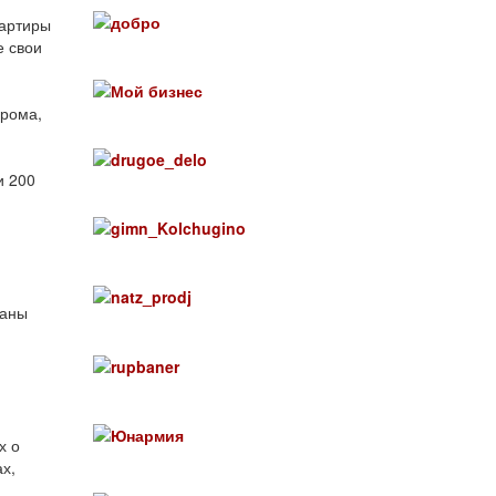
вартиры
е свои
урома,
и 200
ганы
х о
х,