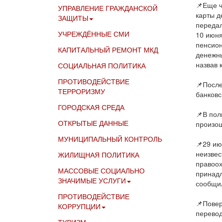
📌Еще ч
УПРАВЛЕНИЕ ГРАЖДАНСКОЙ
карты д
ЗАЩИТЫ
передал
УЧРЕЖДЁННЫЕ СМИ
10 июня
пенсион
КАПИТАЛЬНЫЙ РЕМОНТ МКД
денежны
назвав 
СОЦИАЛЬНАЯ ПОЛИТИКА
ПРОТИВОДЕЙСТВИЕ
📌После
ТЕРРОРИЗМУ
банковс
ГОРОДСКАЯ СРЕДА
📌В пол
ОТКРЫТЫЕ ДАННЫЕ
произо
МУНИЦИПАЛЬНЫЙ КОНТРОЛЬ
📌29 ию
неизвес
ЖИЛИЩНАЯ ПОЛИТИКА
правоох
МАССОВЫЕ СОЦИАЛЬНО
принадл
ЗНАЧИМЫЕ УСЛУГИ
сообщил
ПРОТИВОДЕЙСТВИЕ
📌Повер
КОРРУПЦИИ
перевод