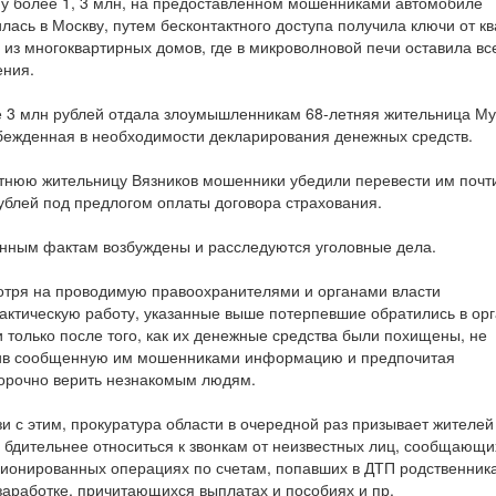
у более 1, 3 млн, на предоставленном мошенниками автомобиле
лась в Москву, путем бесконтактного доступа получила ключи от к
 из многоквартирных домов, где в микроволновой печи оставила вс
ния.
 3 млн рублей отдала злоумышленникам 68-летняя жительница М
бежденная в необходимости декларирования денежных средств.
тнюю жительницу Вязников мошенники убедили перевести им почт
ублей под предлогом оплаты договора страхования.
нным фактам возбуждены и расследуются уголовные дела.
тря на проводимую правоохранителями и органами власти
ктическую работу, указанные выше потерпевшие обратились в ор
 только после того, как их денежные средства были похищены, не
ив сообщенную им мошенниками информацию и предпочитая
орочно верить незнакомым людям.
зи с этим, прокуратура области в очередной раз призывает жителей
 бдительнее относиться к звонкам от неизвестных лиц, сообщающи
ионированных операциях по счетам, попавших в ДТП родственника
заработке, причитающихся выплатах и пособиях и пр.