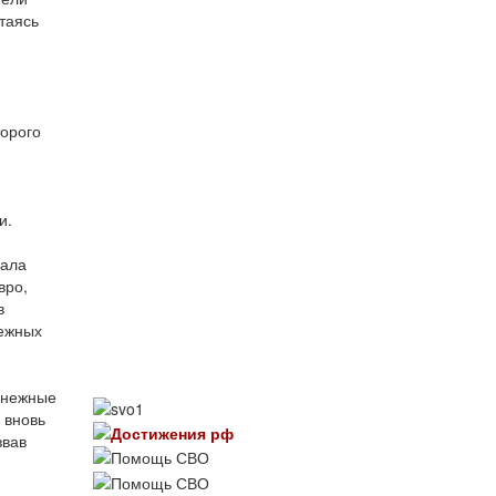
таясь
торого
и.
чала
вро,
в
нежных
енежные
 вновь
звав