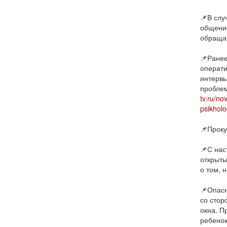
📌В слу
общение
обращай
📌Ранее
операти
интервь
проблем
tv.ru/no
psikholog
📌Проку
📌С нас
открыты
о том, 
📌Опасн
со стор
окна. П
ребенок