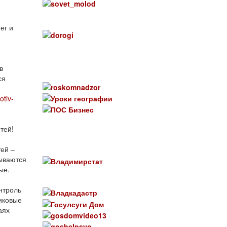
ег и
в
ся
otiv-
тей!
ей –
мываются
ые.
нтроль
иковые
аях