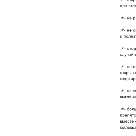
при это
📌- не 
📌- не 
и полез
📌- ото
случайн
📌- не 
открыва
квартир
📌- не 
выгляну
📌- бол
препятс
вместе 
малыша