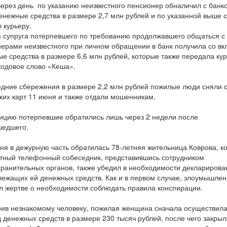
ерез день по указанию неизвестного пенсионер обналичил с банк
енежные средства в размере 2,7 млн рублей и по указанной выше 
 курьеру.
 супруга потерпевшего по требованию продолжавшего общаться с
ерами неизвестного при личном обращении в банк получила со вк
е средства в размере 6,6 млн рублей, которые также передала кур
кодовое слово «Кеша».
дние сбережения в размере 2,2 млн рублей пожилые люди сняли 
ких карт 11 июня и также отдали мошенникам.
ицию потерпевшие обратились лишь через 2 недели после
шедшего.
ня в дежурную часть обратилась 78-летняя жительница Коврова, к
тный телефонный собеседник, представившись сотрудником
ранительных органов, также убедил в необходимости декларирова
ежащих ей денежных средств. Как и в первом случае, злоумышлен
 жертве о необходимости соблюдать правила конспирации.
ив незнакомому человеку, пожилая женщина сначала осуществил
 денежных средств в размере 230 тысяч рублей, после чего закрыл