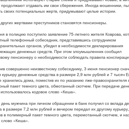
 продолжают отдавать им свои сбережения. Иногда мошенники, пы
ь своих потенциальных жертв, придумывают целые истории.
других жертвами преступников становятся пенсионеры.
ня в полицию поступило заявление 75-летнего жителя Коврова, ко
тный телефонный собеседник, представившись сотрудником
ранительных органов, убедил в необходимости декларирования
лежащих денежных средств. При этом злоумышленник сообщил
вому пенсионеру о необходимости соблюдать правила конспираци
ив совершенно неизвестному собеседнику, 3 июня пенсионер сна
 курьеру денежные средства в размере 2,9 млн рублей и 7 тысяч Е
 хранились дома, поместив их по указанию лже-правоохранителя 
ный пакет темного цвета, обмотанный скотчем. При передаче де
 использовалось кодовое слово «Кеша».
 день мужчина при личном обращении в банк получил со вклада д
а в размере 7,2 млн рублей и вечером передал их другому курьеру,
в в полимерный пакет темного цвета, перемотанный скотчем, и на
 слово «Кеша».