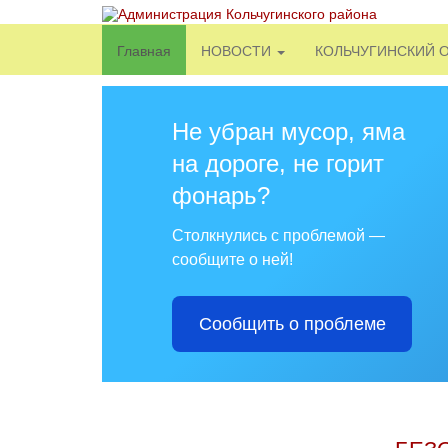
Главная
НОВОСТИ
КОЛЬЧУГИНСКИЙ 
Не убран мусор, яма
на дороге, не горит
фонарь?
Столкнулись с проблемой —
сообщите о ней!
Сообщить о проблеме
БЕЗ