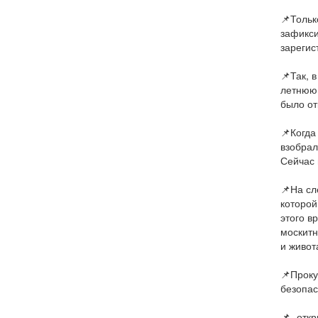
📌Тольк
зафикси
зарегис
📌Так, 
летнюю 
было от
📌Когда
взобрал
Сейчас 
📌На сл
которой
этого в
москитн
и живот
📌Проку
безопас
📌- отк