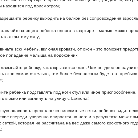
м находится под присмотром;
разрешайте ребенку выходить на балкон без сопровождения взросл
оставляйте спящего ребенка одного в квартире – малыш может прос
ть к открытому окну;
двиньте всю мебель, включая кровати, от окон - это поможет предот
ое попадание малыша на подоконник;
показывайте ребенку, как открывается окно. Чем позднее он научить
ть окно самостоятельно, тем более безопасным будет его пребыва
е;
учите ребенка подставлять под ноги стул или иное приспособление,
ть в окно или заглянуть на улицу с балкона;
ьшую опасность представляют москитные сетки: ребенок видит нек
твие впереди, уверенно опирается на него и в результате может в
с сеткой, которая не рассчитана на вес даже самого крохотного год
;