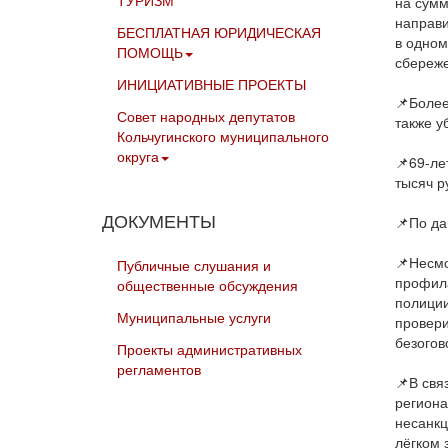
ТУРИЗМ
на сумм
направи
БЕСПЛАТНАЯ ЮРИДИЧЕСКАЯ
в одном
ПОМОЩЬ
сбереже
ИНИЦИАТИВНЫЕ ПРОЕКТЫ
📌Более
Совет народных депутатов
также у
Кольчугинского муниципального
округа
📌69-ле
тысяч р
ДОКУМЕНТЫ
📌По да
📌Несмо
Публичные слушания и
профила
общественные обсуждения
полиции
Муниципальные услуги
провер
безогов
Проекты административных
регламентов
📌В свя
региона
несанкц
лёгком 