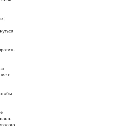
ых;
нуться
вратить
ся
ние в
 чтобы
ое
ыпасть
овалого