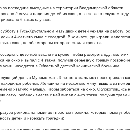
о за последние выходные на территории Владимирской области
ровано 2 случая падения детей из окон, а всего же в текущем году
трировано 6 таких случаев.
в субботу в Гусь-Хрустальном мать двоих детей уехала на работу, ос
дочь и 4-летнего сына с соседкой. В комнате, где играли малолетн
крыто окно, по обе стороны которого стояли кровати.
 соседка с девочкой вышла на кухню, чтобы разогреть еду, мальчик
ся на окно и выпал с 4 этажа, получив серьезную травму позвоночн
малыш находится в Областной детской клинической больнице.
едующий день в Муроме мать 3-летнего мальчика проветривала ком
 находился ребенок. Женщина на несколько минут вышла из поме
ремени хватило малышу, чтобы забраться на окно. Облокотившись 
ую сетку, ребенок вместе с ней выпал с 4-го этажа, получив травм
а.
ратура региона напоминает простые правила, которые помогут об
ность детей и избежать трагедии:
рывая окна в квартире и проветривая помещение, убедитесь, что ре