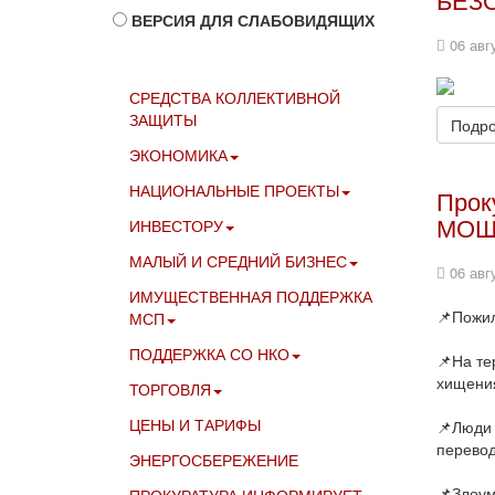
ВЕРСИЯ ДЛЯ СЛАБОВИДЯЩИХ
06 авг
СРЕДСТВА КОЛЛЕКТИВНОЙ
ЗАЩИТЫ
Подро
ЭКОНОМИКА
НАЦИОНАЛЬНЫЕ ПРОЕКТЫ
Прок
МОШ
ИНВЕСТОРУ
МАЛЫЙ И СРЕДНИЙ БИЗНЕС
06 авг
ИМУЩЕСТВЕННАЯ ПОДДЕРЖКА
📌Пожил
МСП
ПОДДЕРЖКА СО НКО
📌На те
хищения
ТОРГОВЛЯ
ЦЕНЫ И ТАРИФЫ
📌Люди 
перево
ЭНЕРГОСБЕРЕЖЕНИЕ
📌Злоум