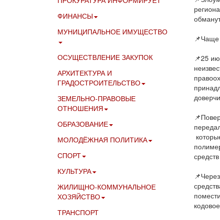
ПРОКУРАТУРА ИНФОРМИРУЕТ
региона
ФИНАНСЫ
обманут
МУНИЦИПАЛЬНОЕ ИМУЩЕСТВО
📌Чаще 
ОСУЩЕСТВЛЕНИЕ ЗАКУПОК
📌25 ию
неизвес
АРХИТЕКТУРА И
правоох
ГРАДОСТРОИТЕЛЬСТВО
принад
доверчи
ЗЕМЕЛЬНО-ПРАВОВЫЕ
ОТНОШЕНИЯ
📌Повер
ОБРАЗОВАНИЕ
передал
которые
МОЛОДЁЖНАЯ ПОЛИТИКА
полимер
СПОРТ
средств
КУЛЬТУРА
📌Через
средств
ЖИЛИЩНО-КОММУНАЛЬНОЕ
помести
ХОЗЯЙСТВО
кодовое
ТРАНСПОРТ