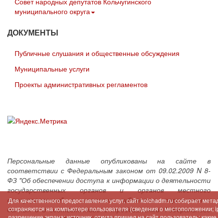
Совет народных депутатов Кольчугинского
муниципального округа
ДОКУМЕНТЫ
Публичные слушания и общественные обсуждения
Муниципальные услуги
Проекты административных регламентов
Персональные данные опубликованы на сайте в
соответствии с Федеральным законом от 09.02.2009 N 8-
ФЗ "Об обеспечении доступа к информации о деятельности
государственных органов и органов местного
самоуправления" с согласия субъектов персональных
Для качественного предоставления услуг, сайт kolchadm.ru собирает мет
сохраняются на компьютере пользователя (сведения о местоположении; ip-
данных и в соответствии с требованиями Федерального
разрешение экрана; источник, откуда пришел на сайт пользователь; как