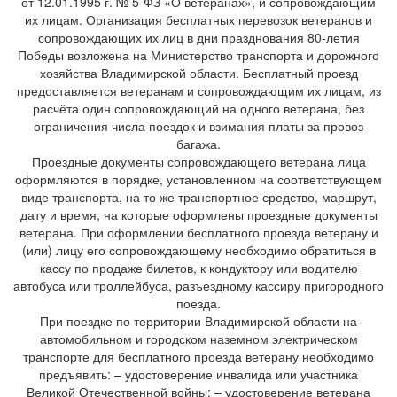
от 12.01.1995 г. № 5-ФЗ «О ветеранах», и сопровождающим
их лицам. Организация бесплатных перевозок ветеранов и
сопровождающих их лиц в дни празднования 80-летия
Победы возложена на Министерство транспорта и дорожного
хозяйства Владимирской области. Бесплатный проезд
предоставляется ветеранам и сопровождающим их лицам, из
расчёта один сопровождающий на одного ветерана, без
ограничения числа поездок и взимания платы за провоз
багажа.
Проездные документы сопровождающего ветерана лица
оформляются в порядке, установленном на соответствующем
виде транспорта, на то же транспортное средство, маршрут,
дату и время, на которые оформлены проездные документы
ветерана. При оформлении бесплатного проезда ветерану и
(или) лицу его сопровождающему необходимо обратиться в
кассу по продаже билетов, к кондуктору или водителю
автобуса или троллейбуса, разъездному кассиру пригородного
поезда.
При поездке по территории Владимирской области на
автомобильном и городском наземном электрическом
транспорте для бесплатного проезда ветерану необходимо
предъявить: – удостоверение инвалида или участника
Великой Отечественной войны; – удостоверение ветерана