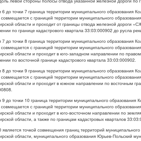
доль левой стороны полосы отвода указанной железной дороги по г
и 6 до точки 7 граница территории муниципального образования К
 совмещается с границей территории муниципального образовани
рской области и проходит от границы отвода железной дороги «С
ении по границе кадастрового квартала 33:03:000902 до русла реки
и 7 до точки 8 граница территории муниципального образования К
 совмещается с границей территории муниципального образовани
рской области и проходит в юго-западном направлении по правому
ении по восточной границе кадастрового квартала 33:03:000902.
и 8 до точки 9 граница территории муниципального образования К
 совмещается с границей территории муниципального образовани
рской области и проходит в южном направлении по восточным гра
00808.
и 9 до точки 10 граница территории муниципального образования 
 совмещается с границей территории муниципального образовани
рской области и проходит в юго-восточном направлении по земля
рской области, а также по границам кадастровых кварталов 33:03:0
0 является точкой совмещения границ территорий муниципального
рской области, муниципального образования Юрьев-Польский мун