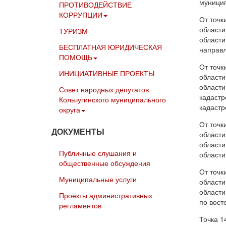
муницип
ПРОТИВОДЕЙСТВИЕ
КОРРУПЦИИ
От точк
области
ТУРИЗМ
области
БЕСПЛАТНАЯ ЮРИДИЧЕСКАЯ
направл
ПОМОЩЬ
От точк
ИНИЦИАТИВНЫЕ ПРОЕКТЫ
области
области
Совет народных депутатов
кадастр
Кольчугинского муниципального
кадастр
округа
От точк
ДОКУМЕНТЫ
области
области
Публичные слушания и
области
общественные обсуждения
От точк
Муниципальные услуги
области
области
Проекты административных
по вост
регламентов
Точка 1