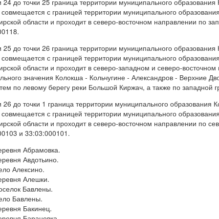
и 24 до точки 25 граница территории муниципального образования
 совмещается с границей территории муниципального образовани
рской области и проходит в северо-восточном направлении по зап
00118.
и 25 до точки 26 граница территории муниципального образования
 совмещается с границей территории муниципального образовани
рской области и проходит в северо-западном и северо-восточном
льного значения Колокша - Кольчугине - Александров - Верхние 
затем по левому берегу реки Большой Киржач, а также по западной 
и 26 до точки 1 граница территории муниципального образования 
 совмещается с границей территории муниципального образовани
рской области и проходит в северо-восточном направлении по се
00103 и 33:03:000101.
еревня Абрамовка.
еревня Авдотьино.
ело Алексино.
еревня Алешки.
оселок Бавлены.
ело Бавлены.
еревня Бакинец.
еревня Барановка.