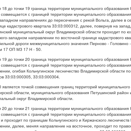
и 18 до точки 19 граница территории муниципального образования
 совмещается с границей территории муниципального образования
западном направлениях до пересечения с рекой Вольга, далее в 
ице кадастрового квартала 33:03:000312, далее, повернув на запа
инский муниципальный округ Владимирской области проходит по юж
 юго-западном направлении по восточной границе кадастрового ква
ильной дороги межмуниципального значения Перново - Головино 
 17 ОП М3 17 Н - 50.
и 19 до точки 20 граница территории муниципального образования
 совмещается с границей территории муниципального образования
ении, огибая Кольчугинское лесничество Владимирской области п
ов 33:03:000305, 33:03:000304.
0 является точкой совмещения границ территорий муниципального
рской области, муниципального образования Петушинский район 
альный округ Владимирской области.
и 20 до точки 21 граница территории муниципального образования
 совмещается с границей территории муниципального образовани
 и проходит по границам Кольчугинского и Киржачского лесничест
ении, далее, меняя направление на восточное, проходит по право