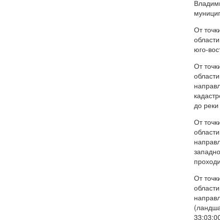
Владими
муницип
От точк
области
юго-вос
От точк
области
направл
кадастр
до реки
От точк
области
направл
западно
проходи
От точк
области
направл
(ландша
33:03:0