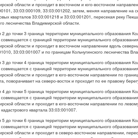
рской области и проходит в восточном и юго-восточном направлен
00101, 33:03:000109, 33:03:001202, затем, меняя направление на 
овых кварталов 33:03:001218 и 33:03:001201, пересекая реку Пекш
го лесничества Владимирской области.
и 2 до точки 3 граница территории муниципального образования К
 совмещается с границей территории муниципального образовани
рской области и проходит в восточном направлении вдоль северны
01010, 33:03:001007 и по границам Кольчугинского лесничества Вл
и 3 до точки 4 граница территории муниципального образования К
 совмещается с границей территории муниципального образовани
рской области и проходит в юго-восточном направлении по границе
га, поворачивает на северо-восток и проходит по ее правому берег
и 4 до точки 5 граница территории муниципального образования К
 совмещается с границей территории муниципального образовани
рской области и проходит в юго-восточном направлении по левому
 кадастрового квартала 33:03:001007.
и 5 до точки 6 граница территории муниципального образования К
 совмещается с границей территории муниципального образовани
рской области и проходит в северо-восточном направлении, пере