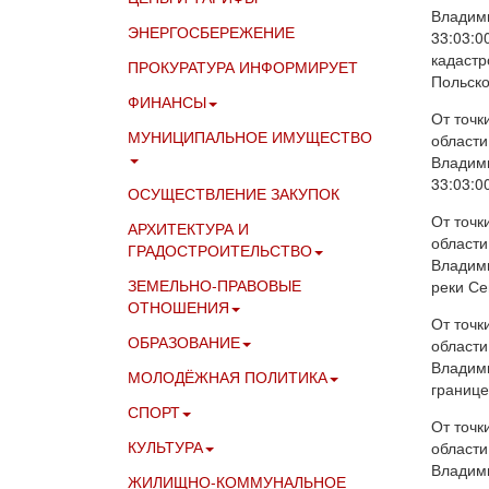
Владими
ЭНЕРГОСБЕРЕЖЕНИЕ
33:03:0
кадастр
ПРОКУРАТУРА ИНФОРМИРУЕТ
Польско
ФИНАНСЫ
От точк
МУНИЦИПАЛЬНОЕ ИМУЩЕСТВО
области
Владими
33:03:0
ОСУЩЕСТВЛЕНИЕ ЗАКУПОК
От точк
АРХИТЕКТУРА И
области
ГРАДОСТРОИТЕЛЬСТВО
Владими
ЗЕМЕЛЬНО-ПРАВОВЫЕ
реки Се
ОТНОШЕНИЯ
От точк
ОБРАЗОВАНИЕ
области
Владими
МОЛОДЁЖНАЯ ПОЛИТИКА
границе
СПОРТ
От точк
КУЛЬТУРА
области
Владими
ЖИЛИЩНО-КОММУНАЛЬНОЕ