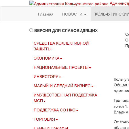
Администр
Главная
НОВОСТИ
КОЛЬЧУГИНСКИ
ВЕРСИЯ ДЛЯ СЛАБОВИДЯЩИХ
С
О
СРЕДСТВА КОЛЛЕКТИВНОЙ
П
ЗАЩИТЫ
ЭКОНОМИКА
НАЦИОНАЛЬНЫЕ ПРОЕКТЫ
ИНВЕСТОРУ
Кольчуг
Общая п
МАЛЫЙ И СРЕДНИЙ БИЗНЕС
админис
ИМУЩЕСТВЕННАЯ ПОДДЕРЖКА
Граница
МСП
точки 1
ПОДДЕРЖКА СО НКО
Владими
ТОРГОВЛЯ
От точк
области
ЦЕНЫ И ТАРИФЫ