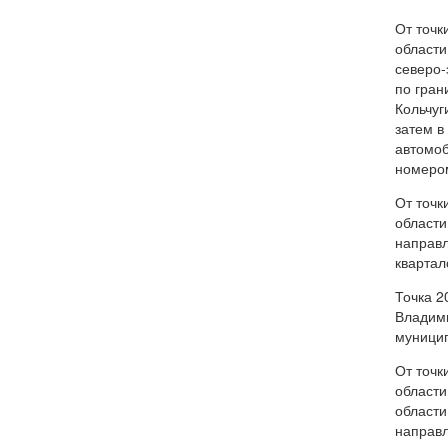
От точк
области
северо-
по гран
Кольчуг
затем в
автомоб
номером
От точк
области
направл
квартал
Точка 2
Владими
муницип
От точк
области
области
направл