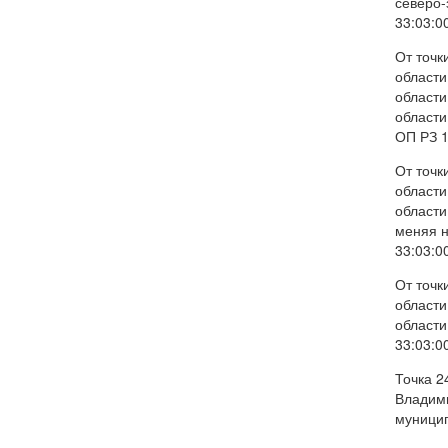
северо-
33:03:0
От точк
области
области
области
ОП РЗ 1
От точк
области
области
меняя н
33:03:0
От точк
области
области
33:03:0
Точка 2
Владими
муницип