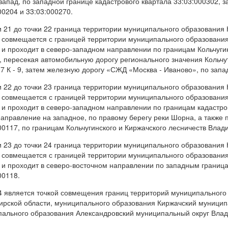
запад, по западной границе кадастрового квартала 33:03:000302, 
00204 и 33:03:000270.
и 21 до точки 22 граница территории муниципального образования
 совмещается с границей территории муниципального образовани
 и проходит в северо-западном направлении по границам Кольчуги
, пересекая автомобильную дорогу регионального значения Кольч
7 К - 9, затем железную дорогу «СЖД «Москва - Иваново», по запа
и 22 до точки 23 граница территории муниципального образования
 совмещается с границей территории муниципального образовани
 и проходит в северо-западном направлении по границам кадастров
аправление на западное, по правому берегу реки Шорна, а также 
00117, по границам Кольчугинского и Киржачского лесничеств Влад
и 23 до точки 24 граница территории муниципального образования
 совмещается с границей территории муниципального образовани
 и проходит в северо-восточном направлении по западным граница
00118.
4 является точкой совмещения границ территорий муниципального
рской области, муниципального образования Киржачский муницип
ального образования Александровский муниципальный округ Влад