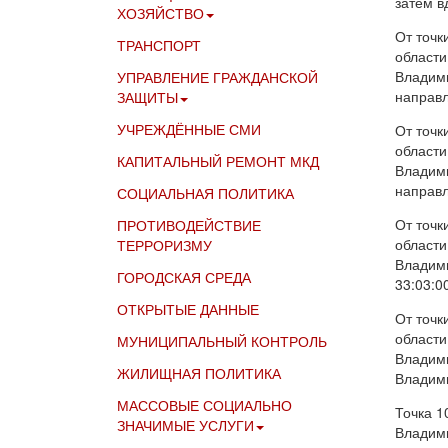
затем в
ХОЗЯЙСТВО
От точк
ТРАНСПОРТ
области
Владими
УПРАВЛЕНИЕ ГРАЖДАНСКОЙ
направл
ЗАЩИТЫ
УЧРЕЖДЁННЫЕ СМИ
От точк
области
КАПИТАЛЬНЫЙ РЕМОНТ МКД
Владими
направл
СОЦИАЛЬНАЯ ПОЛИТИКА
От точк
ПРОТИВОДЕЙСТВИЕ
области
ТЕРРОРИЗМУ
Владими
ГОРОДСКАЯ СРЕДА
33:03:0
ОТКРЫТЫЕ ДАННЫЕ
От точк
области
МУНИЦИПАЛЬНЫЙ КОНТРОЛЬ
Владими
ЖИЛИЩНАЯ ПОЛИТИКА
Владими
МАССОВЫЕ СОЦИАЛЬНО
Точка 1
ЗНАЧИМЫЕ УСЛУГИ
Владими