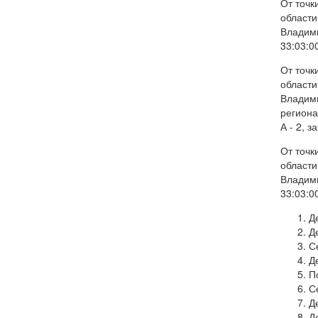
От точк
области
Владими
33:03:0
От точк
области
Владими
региона
А - 2, 
От точк
области
Владими
33:03:0
Д
Д
С
Д
П
С
Д
Д