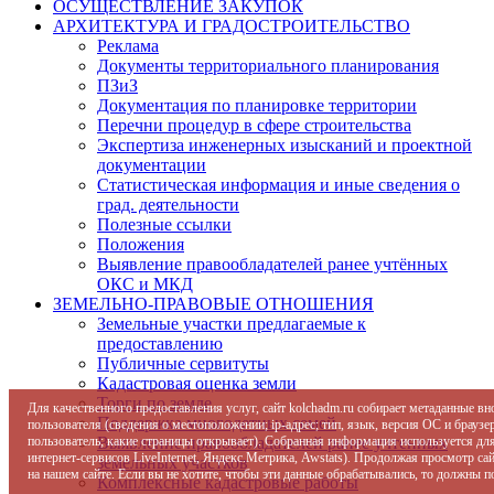
ОСУЩЕСТВЛЕНИЕ ЗАКУПОК
АРХИТЕКТУРА И ГРАДОСТРОИТЕЛЬСТВО
Реклама
Документы территориального планирования
ПЗиЗ
Документация по планировке территории
Перечни процедур в сфере строительства
Экспертиза инженерных изысканий и проектной
документации
Статистическая информация и иные сведения о
град. деятельности
Полезные ссылки
Положения
Выявление правообладателей ранее учтённых
ОКС и МКД
ЗЕМЕЛЬНО-ПРАВОВЫЕ ОТНОШЕНИЯ
Земельные участки предлагаемые к
предоставлению
Публичные сервитуты
Кадастровая оценка земли
Торги по земле
Для качественного предоставления услуг, сайт kolchadm.ru собирает метаданные в
Поддержка многодетных семей
пользователя (сведения о местоположении; ip-адрес; тип, язык, версия ОС и браузер
пользователь; какие страницы открывает). Собранная информация используется дл
Выявление правообладателей ранее учтенных
интернет-сервисов LiveInternet, Яндекс.Метрика, Awstats). Продолжая просмотр с
земельных участков
на нашем сайте. Если вы не хотите, чтобы эти данные обрабатывались, то должны п
Комплексные кадастровые работы