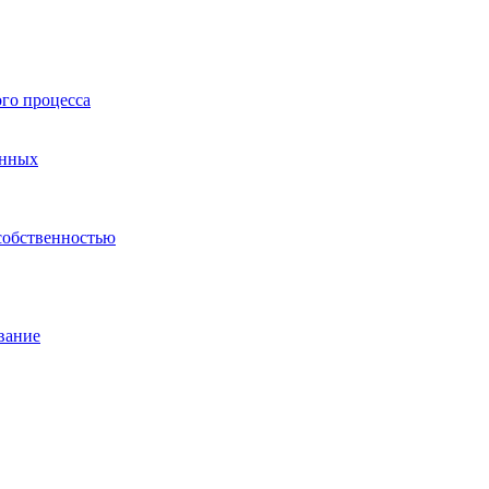
го процесса
анных
собственностью
вание