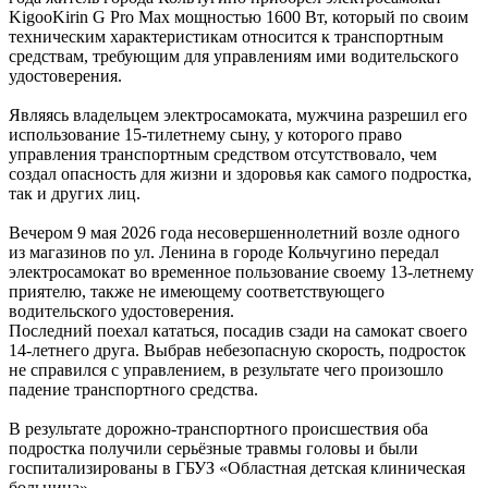
KigooKirin G Pro Max мощностью 1600 Вт, который по своим
техническим характеристикам относится к транспортным
средствам, требующим для управлениям ими водительского
удостоверения.
Являясь владельцем электросамоката, мужчина разрешил его
использование 15-тилетнему сыну, у которого право
управления транспортным средством отсутствовало, чем
создал опасность для жизни и здоровья как самого подростка,
так и других лиц.
Вечером 9 мая 2026 года несовершеннолетний возле одного
из магазинов по ул. Ленина в городе Кольчугино передал
электросамокат во временное пользование своему 13-летнему
приятелю, также не имеющему соответствующего
водительского удостоверения.
Последний поехал кататься, посадив сзади на самокат своего
14-летнего друга. Выбрав небезопасную скорость, подросток
не справился с управлением, в результате чего произошло
падение транспортного средства.
В результате дорожно-транспортного происшествия оба
подростка получили серьёзные травмы головы и были
госпитализированы в ГБУЗ «Областная детская клиническая
больница».