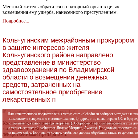
Местный житель обратился в надзорный орган в целях
возмещения ему ущерба, нанесенного преступлением.
Подробнее...
Кольчугинским межрайонным прокурором
в защите интересов жителя
Кольчугинского района направлено
представление в министерство
здравоохранения по Владимирской
области о возмещении денежных
средств, затраченных на
самостоятельное приобретение
лекарственных п
11 декабря 2025
Просмотров: 188
Для качественного предоставления услуг, сайт kolchadm.ru собирает метаданные в
пользователя (сведения о местоположении; ip-адрес; тип, язык, версия ОС и браузер
Кольчугинским межрайонным прокурором рассмотрена
пользователь; какие страницы открывает). Собранная информация используется дл
интернет-сервисов LiveInternet, Яндекс.Метрика, Awstats). Продолжая просмотр с
жалоба жителя Кольчугинского района о не обеспечении
на нашем сайте. Если вы не хотите, чтобы эти данные обрабатывались, то должны п
лекарственными препаратами.