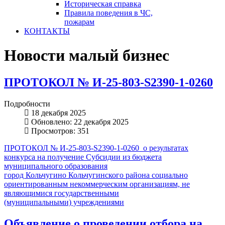
Историческая справка
Правила поведения в ЧС,
пожарам
КОНТАКТЫ
Новости малый бизнес
ПРОТОКОЛ № И-25-803-S2390-1-0260
Подробности
18 декабря 2025
Обновлено: 22 декабря 2025
Просмотров: 351
ПРОТОКОЛ № И-25-803-S2390-1-0260 о результатах
конкурса на получение Субсидии из бюджета
муниципального образования
город Кольчугино Кольчугинского района социально
ориентированным некоммерческим организациям, не
являющимися государственными
(муниципальными) учреждениями
Объявление о проведении отбора на