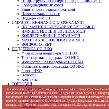
Инфраструктура поддержки предпринимателей
Координационный совет
Защита прав предпринимателей
Новости малый бизнес
Поддержка МСП
ИМУЩЕСТВЕННАЯ ПОДДЕРЖКА МСП
НОРМАТИВНО-ПРАВОВЫЕ АКТЫ МСП
ИМУЩЕСТВО ДЛЯ БИЗНЕСА МСП
КОЛЛЕГИАЛЬНЫЙ ОРГАН МСП
МАТЕРИАЛЫ КОРПОРАЦИИ МСП
ВОПРОС-ОТВЕТ
ПОДДЕРЖКА СО НКО
Финансовая поддержка СО НКО
Транспортная поддержка СО НКО
Имущественная поддержка СО НКО
Образовательная поддержка СО НКО
Реестр НКО
Новости
Контакты
ТОРГОВЛЯ
Продажа алкогольной продукции
Для качественного предоставления услуг, сайт kolchadm.ru собирает метаданные в
Нестационарная торговля
пользователя (сведения о местоположении; ip-адрес; тип, язык, версия ОС и браузер
Новости торговли
пользователь; какие страницы открывает). Собранная информация используется дл
интернет-сервисов LiveInternet, Яндекс.Метрика, Awstats). Продолжая просмотр с
Защита прав потребителей
на нашем сайте. Если вы не хотите, чтобы эти данные обрабатывались, то должны п
Ярмарки