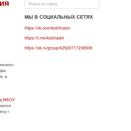
ия
МЫ В СОЦИАЛЬНЫХ СЕТЯХ
https://vk.com/kolchraion
https://t.me/kolchadm
https://ok.ru/group/62920717238508
инского
дка
в, а
ед МБОУ
тоится
су г.