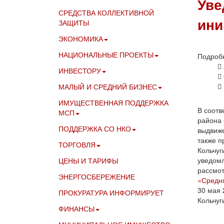
Уве
СРЕДСТВА КОЛЛЕКТИВНОЙ
ини
ЗАЩИТЫ
ЭКОНОМИКА
НАЦИОНАЛЬНЫЕ ПРОЕКТЫ
Подроб
ИНВЕСТОРУ
МАЛЫЙ И СРЕДНИЙ БИЗНЕС
ИМУЩЕСТВЕННАЯ ПОДДЕРЖКА
В соотв
МСП
района 
ПОДДЕРЖКА СО НКО
выдвиже
также п
ТОРГОВЛЯ
Кольчуг
уведомл
ЦЕНЫ И ТАРИФЫ
рассмо
ЭНЕРГОСБЕРЕЖЕНИЕ
«Средня
30 мая 
ПРОКУРАТУРА ИНФОРМИРУЕТ
Кольчуг
ФИНАНСЫ