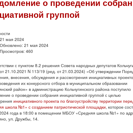
домление о проведении собран
циативной группой
ности
21 мая 2024
Обновлено: 21 мая 2024
Просмотров: 460
етствии с пунктом 8.2 решения Совета народных депутатов Кольчуг
от 21.10.2021 N 113/19 (ред. от 21.03.2024) «Об утверждении Поря
ния, внесения, обсуждения и рассмотрения инициативных проекто
роведения их конкурсного отбора в муниципальном образовании
инский район» в администрацию Кольчугинского района поступило
ение о проведении собрания инициативной группой с целью
трения
инициативного проекта по благоустройству территории пер
я школа №1» с созданием патриотической площадки
, которое сос
2024 года в 18:00 в помещении МБОУ «Средняя школа №1» по адре
ино, ул. Дружбы, 14.