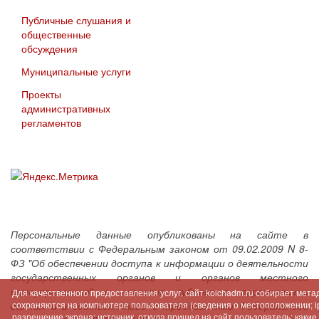
Публичные слушания и
общественные
обсуждения
Муниципальные услуги
Проекты
административных
регламентов
Персональные данные опубликованы на сайте в
соответствии с Федеральным законом от 09.02.2009 N 8-
ФЗ "Об обеспечении доступа к информации о деятельности
государственных органов и органов местного
самоуправления" с согласия субъектов персональных
Для качественного предоставления услуг, сайт kolchadm.ru собирает мет
данных и в соответствии с требованиями Федерального
сохраняются на компьютере пользователя (сведения о местоположении; ip-
разрешение экрана; источник, откуда пришел на сайт пользователь; как