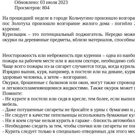
Обновлено: 03 июля 2023
Просмотров: 804
На прошедшей неделе в городе Кольчугино произошло возгоран
пос Золотуха произошло возгорание жилого дома - погибло 
курение.
Курильщик – это потенциальный поджигатель. Нередко можно
окурки на деревянные предметы, вблизи материалов, способн
Неосторожность или небрежность при курении – одна из наибо
пожара на рабочем месте или в жилом секторе, необходимо со
Чаще всего пожары из-за сигарет случаются тогда, когда курил
Изрядно выпив, куря, например, в постели или на диване, куря
здоровью человека, а затем – возгорание.
Окурки, брошенные с балконов или окон, могут также спровоц
и легковоспламеняющимися жидкостями. Также окурок может по
Помните:
- Не курите в постели или сидя в кресле, тем более, если выпи
мебель.
- Даже потушенные сигареты не бросайте в урны с бумагами и 
- Не следует в качестве пепельницы использовать бумажные кул
- Ни в коем случае нельзя курить в гараже - близость автомо
- Необходимо следить за тем, чтобы спички или сигареты не по
- Курить следует только в специально отведенных для этого мес