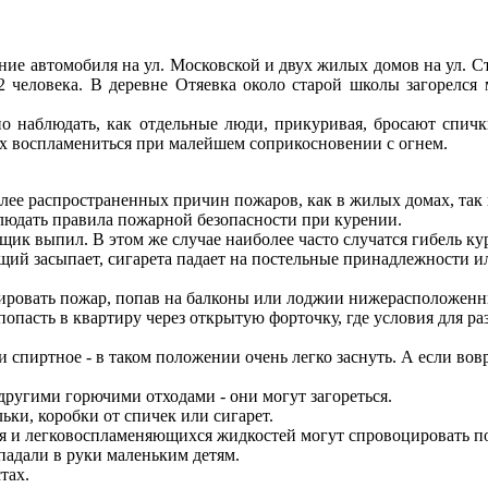
ие автомобиля на ул. Московской и двух жилых домов на ул. Ст
2 человека. В деревне Отяевка около старой школы загорелся
 наблюдать, как отдельные люди, прикуривая, бросают спички
ых воспламениться при малейшем соприкосновении с огнем.
лее распространенных причин пожаров, как в жилых домах, так
блюдать правила пожарной безопасности при курении.
ьщик выпил. В этом же случае наиболее часто случатся гибель к
щий засыпает, сигарета падает на постельные принадлежности ил
ировать пожар, попав на балконы или лоджии нижерасположенны
пасть в квартиру через открытую форточку, где условия для р
ли спиртное - в таком положении очень легко заснуть. А если вов
другими горючими отходами - они могут загореться.
ьки, коробки от спичек или сигарет.
биля и легковоспламеняющихся жидкостей могут спровоцировать п
падали в руки маленьким детям.
тах.