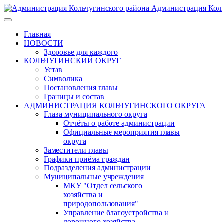
Администрация Коль
Главная
НОВОСТИ
Здоровье для каждого
КОЛЬЧУГИНСКИЙ ОКРУГ
Устав
Символика
Постановления главы
Границы и состав
АДМИНИСТРАЦИЯ КОЛЬЧУГИНСКОГО ОКРУГА
Глава муниципального округа
Отчёты о работе администрации
Официальные мероприятия главы
округа
Заместители главы
Графики приёма граждан
Подразделения администрации
Муниципальные учреждения
МКУ "Отдел сельского
хозяйства и
природопользования"
Управление благоустройства и
дорожного хозяйства