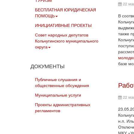
ТУРИЗМ
22 ма
БЕСПЛАТНАЯ ЮРИДИЧЕСКАЯ
ПОМОЩЬ
В соотв
Кольчуг
ИНИЦИАТИВНЫЕ ПРОЕКТЫ
выдвиже
также п
Совет народных депутатов
Кольчуг
Кольчугинского муниципального
поступи
округа
рассмо
молодеж
базе мо
ДОКУМЕНТЫ
Публичные слушания и
Рабо
общественные обсуждения
Муниципальные услуги
22 ма
Проекты административных
23.05.2
регламентов
Кольчуг
н.п. Ил
Отключе
МКУ «Уп