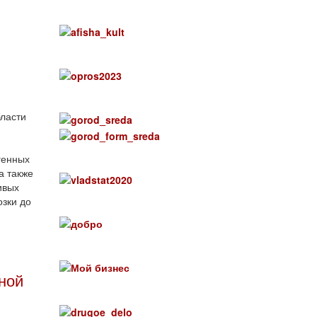
бласти
генных
а также
ивых
зки до
ной