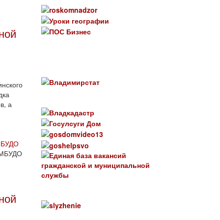
ной
инского
дка
в, а
 МБУДО
е МБУДО
ной