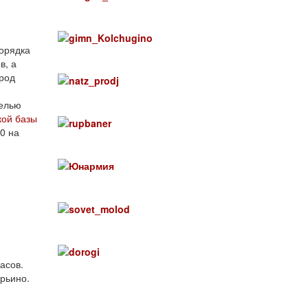
Порядка
в, а
род
целью
кой базы
00 на
асов.
арьино.