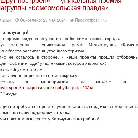
агруппы «Комсомольская правда»
я 2024
Обновлено: 23 мая 2024
Просмотров: 775
 Кольчугинцы!
то время, когда ваше участие необходимо в жизни города.
ут построен» — уникальная премия Медиагруппы «Комсом
 в области развития внутреннего туризма.
гино не осталось в стороне, и наши проекты прошли отборочны
ии "Событие года" участниками, которой являются:
валь «Звук металла»
тое личное первенство по мотокроссу
олосовать за мероприятия вы можете по сс
travel.spec.kp.ru/golosovanie-sobytie-goda-2024/
QR-коду:
ация не требуется, просто нужно поставить сердечко за мероприят
емся на вашу поддержку и голоса!
мы покажем всю красоту Кольчугинского района!