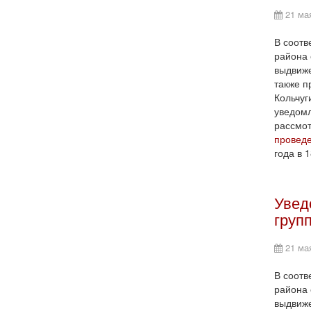
21 ма
В соотв
района 
выдвиже
также п
Кольчуг
уведомл
рассмо
проведе
года в 
Увед
груп
21 ма
В соотв
района 
выдвиже