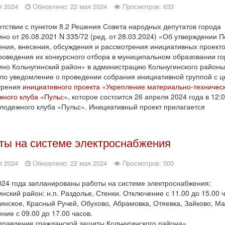
я 2024
Обновлено: 22 мая 2024
Просмотров: 633
етствии с пунктом 8.2 Решения Совета народных депутатов города
ино от 26.08.2021 N 335/72 (ред. от 28.03.2024) «Об утверждении 
ния, внесения, обсуждения и рассмотрения инициативных проекто
роведения их конкурсного отбора в муниципальном образовании го
ино Кольчугинский район» в администрацию Кольчугинского районы
ло уведомление о проведении собрания инициативной группой с 
трения
инициативного проекта «Укрепление материально-техничес
ного клуба «Пульс»
, которое состоится 26 апреля 2024 года в 12:
лодежного клуба «Пульс». Инициативный проект прилагается
ты на системе электроснабжения
я 2024
Обновлено: 22 мая 2024
Просмотров: 500
024 года запланированы работы на системе электроснабжения:
инский район: н.п. Раздолье, Стенки. Отключение с 11.00 до 15.00 ч
ьинское, Красный Ручей, Обухово, Абрамовка, Отяевка, Зайково, М
ние с 09.00 до 17.00 часов.
равление гражданской защиты Кольчугинского района»