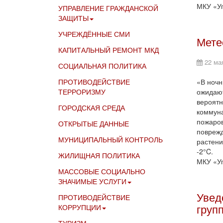
МКУ «Уп
УПРАВЛЕНИЕ ГРАЖДАНСКОЙ
ЗАЩИТЫ
УЧРЕЖДЁННЫЕ СМИ
Мете
КАПИТАЛЬНЫЙ РЕМОНТ МКД
22 ма
СОЦИАЛЬНАЯ ПОЛИТИКА
ПРОТИВОДЕЙСТВИЕ
«В ночн
ТЕРРОРИЗМУ
ожидают
вероятн
ГОРОДСКАЯ СРЕДА
коммуна
пожаров
ОТКРЫТЫЕ ДАННЫЕ
поврежд
МУНИЦИПАЛЬНЫЙ КОНТРОЛЬ
растени
-2°C.
ЖИЛИЩНАЯ ПОЛИТИКА
МКУ «Уп
МАССОВЫЕ СОЦИАЛЬНО
ЗНАЧИМЫЕ УСЛУГИ
Увед
ПРОТИВОДЕЙСТВИЕ
груп
КОРРУПЦИИ