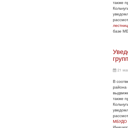
также п
Кольчуг
уведомл
рассмо
лестни
базе МБ
Увед
груп
21 ма
В соотв
района 
выдвиже
также п
Кольчуг
уведомл
рассмо
МБУДО 
Инициат