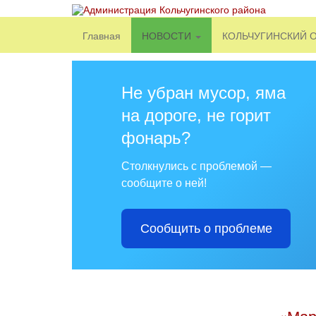
Главная
НОВОСТИ
КОЛЬЧУГИНСКИЙ 
Не убран мусор, яма
на дороге, не горит
фонарь?
Столкнулись с проблемой —
сообщите о ней!
Сообщить о проблеме
«Мар