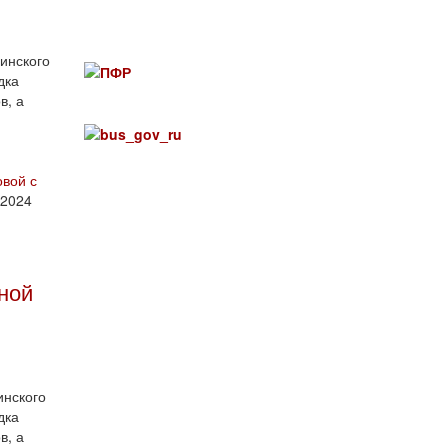
гинского
дка
в, а
овой с
 2024
ной
инского
дка
в, а