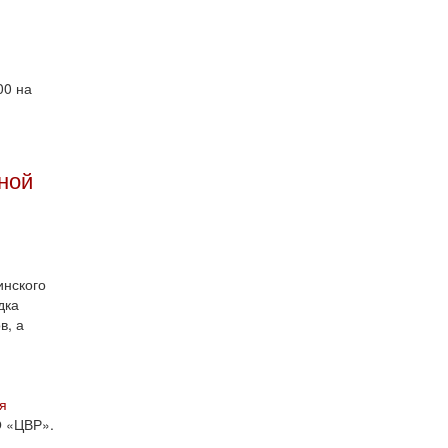
00 на
ной
инского
дка
в, а
я
О «ЦВР».