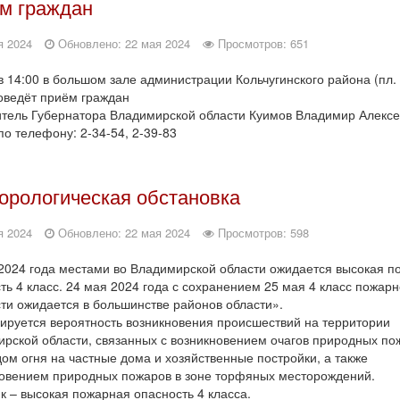
м граждан
я 2024
Обновлено: 22 мая 2024
Просмотров: 651
в 14:00 в большом зале администрации Кольчугинского района (пл.
роведёт приём граждан
тель Губернатора Владимирской области Куимов Владимир Алексе
по телефону: 2-34-54, 2-39-83
орологическая обстановка
я 2024
Обновлено: 22 мая 2024
Просмотров: 598
2024 года местами во Владимирской области ожидается высокая п
ть 4 класс. 24 мая 2024 года с сохранением 25 мая 4 класс пожар
ти ожидается в большинстве районов области».
ируется вероятность возникновения происшествий на территории
рской области, связанных с возникновением очагов природных по
ом огня на частные дома и хозяйственные постройки, а также
овением природных пожаров в зоне торфяных месторождений.
к – высокая пожарная опасность 4 класса.