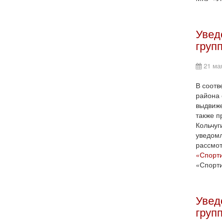
Увед
груп
21 ма
В соотв
района 
выдвиже
также п
Кольчуг
уведомл
рассмо
«Спорт
«Спорти
Увед
груп