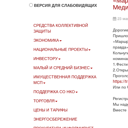
ВЕРСИЯ ДЛЯ СЛАБОВИДЯЩИХ
Меди
23 ма
СРЕДСТВА КОЛЛЕКТИВНОЙ
Дорогие
ЗАЩИТЫ
Пришло 
ЭКОНОМИКА
«Маршр
правда»
НАЦИОНАЛЬНЫЕ ПРОЕКТЫ
Кольчу
ИНВЕСТОРУ
номинац
1.Фести
МАЛЫЙ И СРЕДНИЙ БИЗНЕС
2.Откры
Прог
ИМУЩЕСТВЕННАЯ ПОДДЕРЖКА
https://
МСП
Или по 
ПОДДЕРЖКА СО НКО
Регистр
ТОРГОВЛЯ
Мы наде
ЦЕНЫ И ТАРИФЫ
Вместе 
ЭНЕРГОСБЕРЕЖЕНИЕ