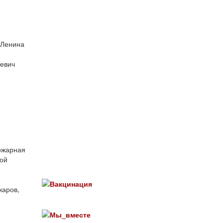
 Ленина
евич
ожарная
ной
жаров,