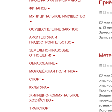
ПРОКУРАТУРА ИНФОРМИРУЕТ
Приё
ФИНАНСЫ
22 ма
МУНИЦИПАЛЬНОЕ ИМУЩЕСТВО
23 мая 
д. 2) п
ОСУЩЕСТВЛЕНИЕ ЗАКУПОК
Замести
АРХИТЕКТУРА И
Запись 
ГРАДОСТРОИТЕЛЬСТВО
ЗЕМЕЛЬНО-ПРАВОВЫЕ
Мете
ОТНОШЕНИЯ
ОБРАЗОВАНИЕ
22 ма
МОЛОДЁЖНАЯ ПОЛИТИКА
23 мая 
СПОРТ
опаснос
опаснос
КУЛЬТУРА
Прогноз
ЖИЛИЩНО-КОММУНАЛЬНОЕ
Владими
ХОЗЯЙСТВО
переход
возникн
ТРАНСПОРТ
Источни