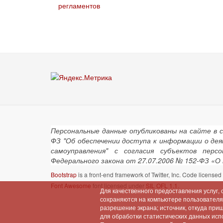
регламентов
Персональные данные опубликованы на сайте в 
ФЗ "Об обеспечении доступа к информации о де
самоуправления" с согласия субъектов пер
Федерального закона от 27.07.2006 № 152-ФЗ «О
Bootstrap
is a front-end framework of Twitter, Inc. Code license
Font Awesome
font licensed under
SIL OFL 1.1
.
Для качественного предоставления услуг,
сохраняются на компьютере пользователя (
разрешение экрана; источник, откуда при
для обработки статистических данных испо