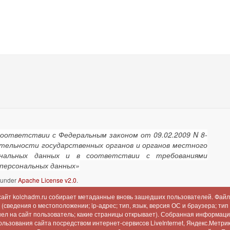
соответствии с Федеральным законом от 09.02.2009 N 8-
ятельности государственных органов и органов местного
сональных данных и в соответствии с требованиями
 персональных данных»
d under
Apache License v2.0
.
 сайт kolchadm.ru собирает метаданные вновь зашедших пользователей. Файл
сведения о местоположении; ip-адрес; тип, язык, версия ОС и браузера; тип
шел на сайт пользователь; какие страницы открывает). Собранная информац
льзования сайта посредством интернет-сервисов LiveInternet, Яндекс.Метрика