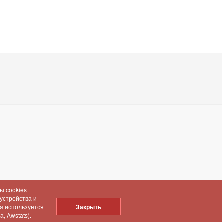
ы cookies
 устройства и
ия используется
Закрыть
, Awstats).