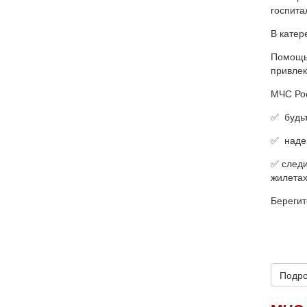
госпита
В катер
Помощь 
привлек
МЧС Рос
✅ будьт
✅ надев
✅ следи
жилетах
Берегит
Подро