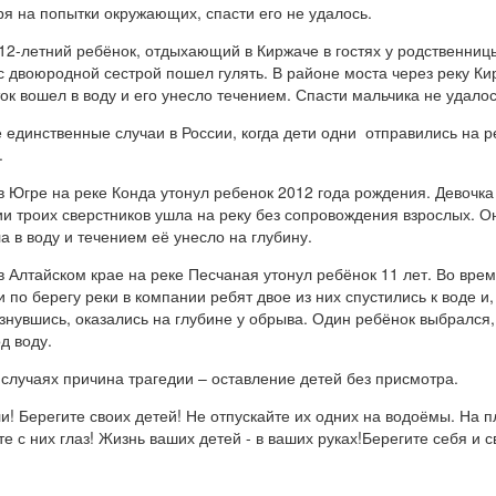
я на попытки окружающих, спасти его не удалось.
12-летний ребёнок, отдыхающий в Киржаче в гостях у родственниц
с двоюродной сестрой пошел гулять. В районе моста через реку Ки
ок вошел в воду и его унесло течением. Спасти мальчика не удалос
е единственные случаи в России, когда дети одни отправились на р
.
в Югре на реке Конда утонул ребенок 2012 года рождения. Девочка
и троих сверстников ушла на реку без сопровождения взрослых. О
а в воду и течением её унесло на глубину.
в Алтайском крае на реке Песчаная утонул ребёнок 11 лет. Во вре
и по берегу реки в компании ребят двое из них спустились к воде и,
знувшись, оказались на глубине у обрыва. Один ребёнок выбрался,
д воду.
 случаях причина трагедии – оставление детей без присмотра.
и! Берегите своих детей! Не отпускайте их одних на водоёмы. На 
те с них глаз! Жизнь ваших детей - в ваших руках!Берегите себя и с
!