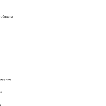
 области
новение
на,
а