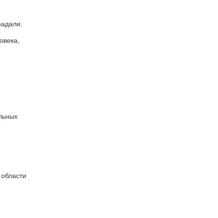
радали.
овека,
льных
 области