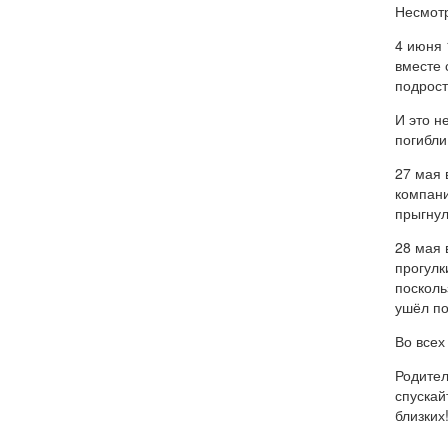
Несмотр
4 июня 
вместе 
подрост
И это н
погибли
27 мая 
компани
прыгнул
28 мая 
прогулк
посколь
ушёл по
Во всех
Родител
спускай
близких