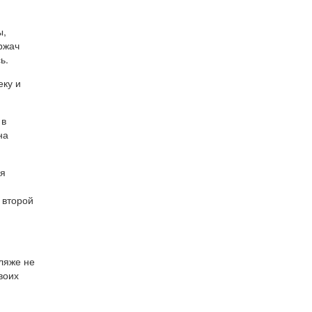
ы,
ржач
ь.
еку и
 в
на
мя
 второй
пляже не
воих