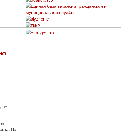
но
 две
ия
оста. Во