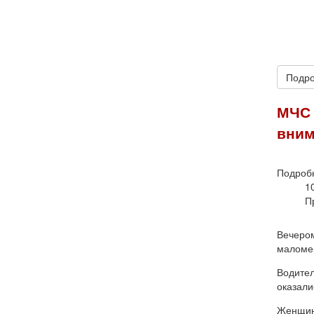
Подро
МЧС 
вним
Подроб
1
П
Вечером
маломер
Водител
оказали
Женщина