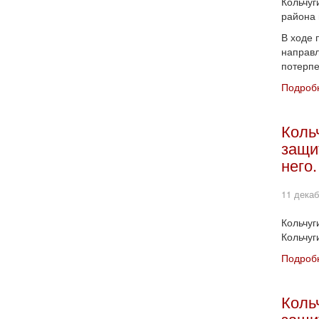
Кольчуг
района 
В ходе 
направл
потерпе
Подробн
Коль
защи
него.
11 декаб
Кольчуг
Кольчуг
Подробн
Коль
защи