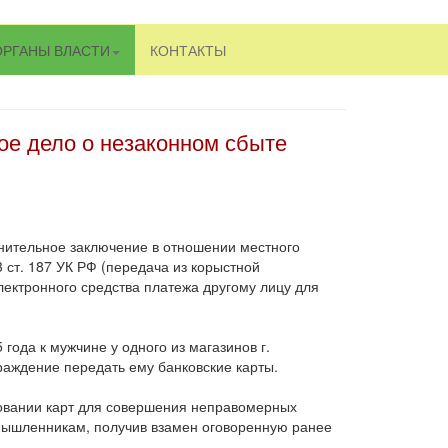
ОРГАНЫ ВЛАСТИ
КОНТАКТЫ
ое дело о незаконном сбыте
нительное заключение в отношении местного
 ст. 187 УК РФ (передача из корыстной
ектронного средства платежа другому лицу для
года к мужчине у одного из магазинов г.
раждение передать ему банковские карты.
зовании карт для совершения неправомерных
мышленникам, получив взамен оговоренную ранее