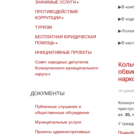
ЗНАЧИМЫЕ УСЛУГИ
▶В нояб
ПРОТИВОДЕЙСТВИЕ
КОРРУПЦИИ
▶В ходе
ТУРИЗМ
▶Уголов
БЕСПЛАТНАЯ ЮРИДИЧЕСКАЯ
ПОМОЩЬ
▶В наст
ИНИЦИАТИВНЫЕ ПРОЕКТЫ
Совет народных депутатов
Коль
Кольчугинского муниципального
обви
округа
нарк
19 декаб
ДОКУМЕНТЫ
Кольчуг
Публичные слушания и
престу
общественные обсуждения
ст. 30, 
Муниципальные услуги
У гражд
Проекты административных
Подробн