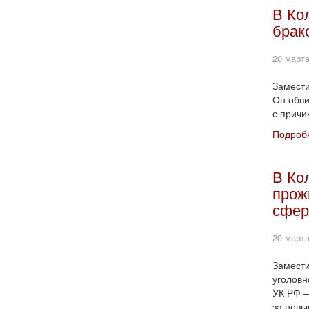
В Ко
брак
20 марта
Замести
Он обви
с причи
Подробн
В Ко
прож
сфер
20 марта
Замести
уголовн
УК РФ –
за невы