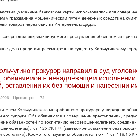
дствии указанные банковские карты использовались для совершени
м у гражданина мошенническим путем денежных средств на сумм
ных товаров через одну из Интернет-площадок.
 совершении инкриминируемого преступления обвиняемый призна
ное дело предстоит рассмотреть по существу Кольчугинскому горо
ольчугино прокурор направил в суд уголов
, обвиняемой в ненадлежащем исполнении 
й, оставлении их без помощи и нанесении и
 2026
Просмотров: 178
ителем Кольчугинского межрайонного прокурора утверждено обви
и его супруги. Оба обвиняются в совершении преступлений, пред
ние обязанностей по воспитанию несовершеннолетнего, соединен
шеннолетним), ст. 125 УК РФ (заведомое оставлении без помощи 
я состоянии). Кроме того, мужчина обвиняется по ч. 1 ст. 116.1 УК