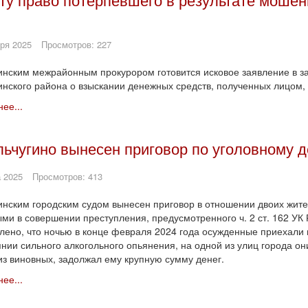
ря 2025
Просмотров: 227
инским межрайонным прокурором готовится исковое заявление в з
инского района о взыскании денежных средств, полученных лицом, 
ее...
льчугино вынесен приговор по уголовному д
 2025
Просмотров: 413
инским городским судом вынесен приговор в отношении двоих жит
ми в совершении преступления, предусмотренного ч. 2 ст. 162 УК 
лено, что ночью в конце февраля 2024 года осужденные приехали н
янии сильного алкогольного опьянения, на одной из улиц города о
из виновных, задолжал ему крупную сумму денег.
ее...