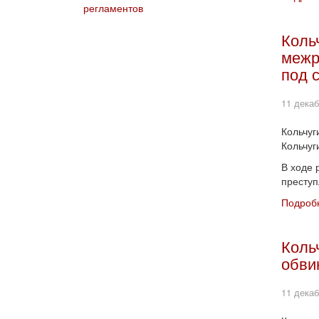
регламентов
Коль
межр
под 
11 декаб
Кольчуг
Кольчуг
В ходе 
преступ
Подробн
Коль
обви
11 декаб