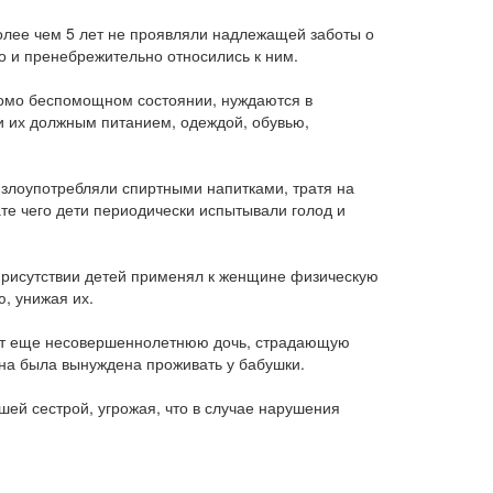
лее чем 5 лет не проявляли надлежащей заботы о
но и пренебрежительно относились к ним.
едомо беспомощном состоянии, нуждаются в
и их должным питанием, одеждой, обувью,
 злоупотребляли спиртными напитками, тратя на
ате чего дети периодически испытывали голод и
 присутствии детей применял к женщине физическую
, унижая их.
ент еще несовершеннолетнюю дочь, страдающую
она была вынуждена проживать у бабушки.
й сестрой, угрожая, что в случае нарушения