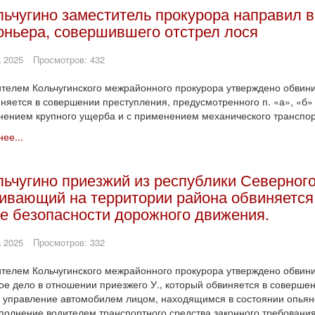
льчугино заместитель прокурора направил в
оньера, совершившего отстрел лося
 2025
Просмотров: 432
телем Кольчугинского межрайонного прокурора утверждено обвини
няется в совершении преступления, предусмотренного п. «а», «б» 
нением крупного ущерба и с применением механического транспорт
ее...
льчугино приезжий из республики Северного
ивающий на территории района обвиняется
е безопасности дорожного движения.
 2025
Просмотров: 332
телем Кольчугинского межрайонного прокурора утверждено обвини
ое дело в отношении приезжего У., который обвиняется в совершени
 управление автомобилем лицом, находящимся в состоянии опьян
полнение водителем транспортного средства законного требовани