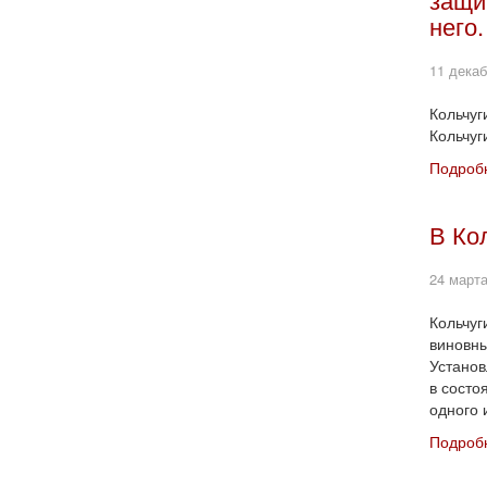
него.
11 декаб
Кольчуг
Кольчуг
Подробн
В Ко
24 марта
Кольчуг
виновны
Установ
в состо
одного 
Подробн