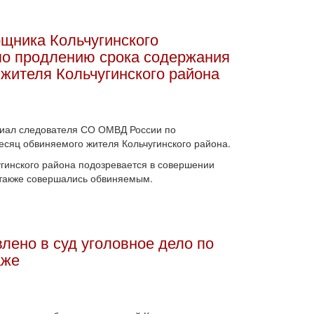
ощника Кольчугинского
по продлению срока содержания
 жителя Кольчугинского района
риал следователя СО ОМВД России по
есяц обвиняемого жителя Кольчугинского района.
угинского района подозревается в совершении
 также совершались обвиняемым.
ено в суд уголовное дело по
аже