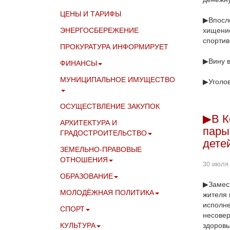
ЦЕНЫ И ТАРИФЫ
▶Впосле
ЭНЕРГОСБЕРЕЖЕНИЕ
хищение
спортив
ПРОКУРАТУРА ИНФОРМИРУЕТ
▶Вину в
ФИНАНСЫ
МУНИЦИПАЛЬНОЕ ИМУЩЕСТВО
▶Уголов
ОСУЩЕСТВЛЕНИЕ ЗАКУПОК
▶В К
АРХИТЕКТУРА И
пары
ГРАДОСТРОИТЕЛЬСТВО
дете
ЗЕМЕЛЬНО-ПРАВОВЫЕ
ОТНОШЕНИЯ
30 июля
ОБРАЗОВАНИЕ
▶Замест
МОЛОДЁЖНАЯ ПОЛИТИКА
жителя 
исполне
СПОРТ
несовер
КУЛЬТУРА
здоровь