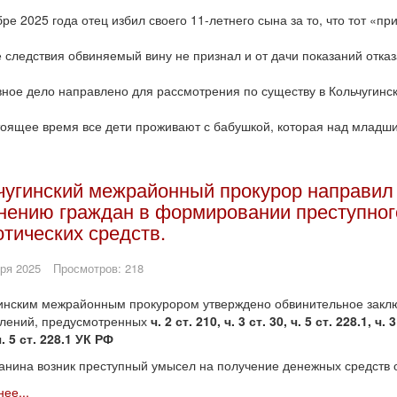
ре 2025 года отец избил своего 11-летнего сына за то, что тот «п
 следствия обвиняемый вину не признал и от дачи показаний отказа
ное дело направлено для рассмотрения по существу в Кольчугинск
оящее время все дети проживают с бабушкой, которая над младш
чугинский межрайонный прокурор направил 
нению граждан в формировании преступног
отических средств.
ря 2025
Просмотров: 218
инским межрайонным прокурором утверждено обвинительное закл
плений, предусмотренных
ч. 2 ст. 210, ч. 3 ст. 30, ч. 5 ст. 228.1, ч. 3
ч. 5 ст. 228.1 УК РФ
анина возник преступный умысел на получение денежных средств о
ее...