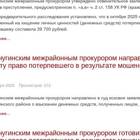
инским межрайонным прокурором утверждено обвинительное заклю
в преступлении, предусмотренном п. «а,в» ч. 2 ст. 158 УК РФ (краж
предварительного расследования установлено, что в октябре 2025 
енный на хищение личных ценностей (денежных средств) потерпе
вшему составила 39 700 рублей.
ее...
чугинским межрайонным прокурором направл
ту право потерпевшего в результате мошен
ря 2025
Просмотров: 212
инским межрайонным прокурором направлено в суд исковое заявле
инского района о взыскании денежных средств, полученных лицом, 
ее...
чугинским межрайонным прокурором готовит
ту право потерпевшего в результате мошен