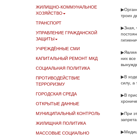
ЖИЛИЩНО-КОММУНАЛЬНОЕ
▶Органо
ХОЗЯЙСТВО
троих д
ТРАНСПОРТ
▶Зная, 
УПРАВЛЕНИЕ ГРАЖДАНСКОЙ
постоян
ЗАЩИТЫ
гигиени
УЧРЕЖДЁННЫЕ СМИ
▶Являяс
КАПИТАЛЬНЫЙ РЕМОНТ МКД
них все
вынужде
СОЦИАЛЬНАЯ ПОЛИТИКА
▶В ходе
ПРОТИВОДЕЙСТВИЕ
силу, а
ТЕРРОРИЗМУ
ГОРОДСКАЯ СРЕДА
▶В прис
хрониче
ОТКРЫТЫЕ ДАННЫЕ
МУНИЦИПАЛЬНЫЙ КОНТРОЛЬ
▶При эт
запрета
ЖИЛИЩНАЯ ПОЛИТИКА
▶Медици
МАССОВЫЕ СОЦИАЛЬНО