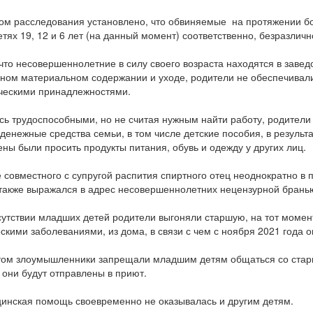
м расследования установлено, что обвиняемые на протяжении бо
етях 19, 12 и 6 лет (на данный момент) соответственно, безразлич
что несовершеннолетние в силу своего возраста находятся в зав
ном материальном содержании и уходе, родители не обеспечивал
ческими принадлежностями.
ь трудоспособными, но не считая нужным найти работу, родители
 денежные средства семьи, в том числе детские пособия, в результ
ны были просить продукты питания, обувь и одежду у других лиц.
 совместного с супругой распития спиртного отец неоднократно в
 также выражался в адрес несовершеннолетних нецензурной бранью
утствии младших детей родители выгоняли старшую, на тот мом
скими заболеваниями, из дома, в связи с чем с ноября 2021 года 
ом злоумышленники запрещали младшим детям общаться со старше
 они будут отправлены в приют.
нская помощь своевременно не оказывалась и другим детям.