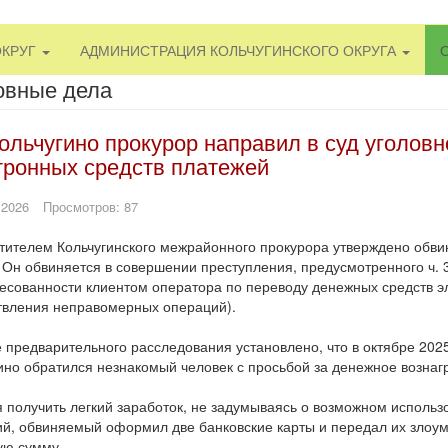
ОКРУГ
АДМИНИСТРАЦИЯ КОЛЬЧУГИНСКОГО ОКРУГА
овные дела
ольчугино прокурор направил в суд уголовн
тронных средств платежей
 2026
Просмотров: 87
ителем Кольчугинского межрайонного прокурора утверждено обви
 Он обвиняется в совершении преступления, предусмотренного ч. 3
есованности клиентом оператора по переводу денежных средств эл
вления неправомерных операций).
 предварительного расследования установлено, что в октябре 2025 
ино обратился незнакомый человек с просьбой за денежное вознаг
получить легкий заработок, не задумываясь о возможном исполь
й, обвиняемый оформил две банковские карты и передал их злоу
ую сумму.