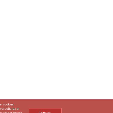
ы cookies
 устройства и
ия используется
Закрыть