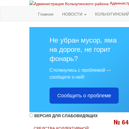
Администр
Главная
НОВОСТИ
КОЛЬЧУГИНСКИ
Не убран мусор, яма
на дороге, не горит
фонарь?
Столкнулись с проблемой —
сообщите о ней!
Сообщить о проблеме
ВЕРСИЯ ДЛЯ СЛАБОВИДЯЩИХ
№ 64
СРЕДСТВА КОЛЛЕКТИВНОЙ