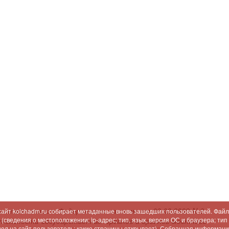
соответствии с Федеральным законом от 09.02.2009 N 8-
 сайт kolchadm.ru собирает метаданные вновь зашедших пользователей. Файл
сведения о местоположении; ip-адрес; тип, язык, версия ОС и браузера; тип
ятельности государственных органов и органов местного
шел на сайт пользователь; какие страницы открывает). Собранная информац