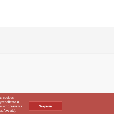
ы cookies
 устройства и
ия используется
Закрыть
, Awstats).