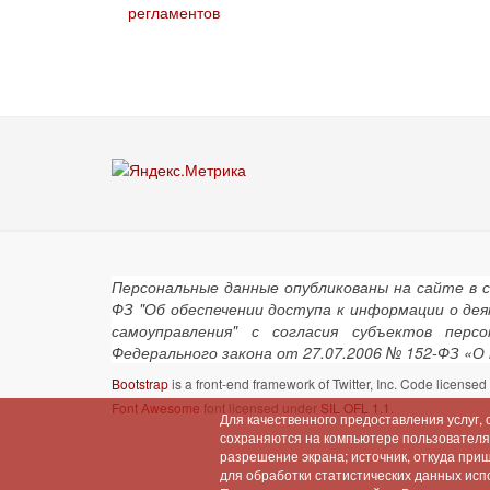
регламентов
Персональные данные опубликованы на сайте в 
ФЗ "Об обеспечении доступа к информации о де
самоуправления" с согласия субъектов пер
Федерального закона от 27.07.2006 № 152-ФЗ «О
Bootstrap
is a front-end framework of Twitter, Inc. Code license
Font Awesome
font licensed under
SIL OFL 1.1
.
Для качественного предоставления услуг,
сохраняются на компьютере пользователя (
разрешение экрана; источник, откуда при
для обработки статистических данных испо