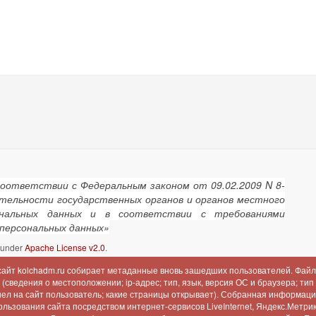
соответствии с Федеральным законом от 09.02.2009 N 8-
ятельности государственных органов и органов местного
сональных данных и в соответствии с требованиями
 персональных данных»
d under
Apache License v2.0
.
 сайт kolchadm.ru собирает метаданные вновь зашедших пользователей. Файл
сведения о местоположении; ip-адрес; тип, язык, версия ОС и браузера; тип
шел на сайт пользователь; какие страницы открывает). Собранная информац
льзования сайта посредством интернет-сервисов LiveInternet, Яндекс.Метрика