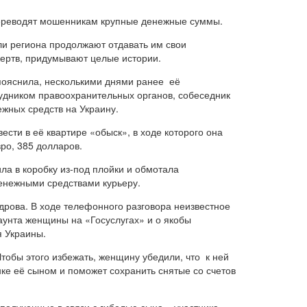
переводят мошенникам крупные денежные суммы.
и региона продолжают отдавать им свои
ертв, придумывают целые истории.
 пояснила, несколькими днями ранее её
удником правоохранительных органов, собеседник
жных средств на Украину.
сти в её квартире «обыск», в ходе которого она
ро, 385 долларов.
ла в коробку из-под плойки и обмотала
денежными средствами курьеру.
дрова. В ходе телефонного разговора неизвестное
аунта женщины на «Госуслугах» и о якобы
 Украины.
обы этого избежать, женщину убедили, что к ней
ке её сыном и поможет сохранить снятые со счетов
полученные в связи с гибелью сына – участника