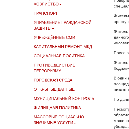
ХОЗЯЙСТВО
специал
ТРАНСПОРТ
Жительн
преступ
УПРАВЛЕНИЕ ГРАЖДАНСКОЙ
ЗАЩИТЫ
Житель 
данного
УЧРЕЖДЁННЫЕ СМИ
человек
КАПИТАЛЬНЫЙ РЕМОНТ МКД
После э
СОЦИАЛЬНАЯ ПОЛИТИКА
Житель 
ПРОТИВОДЕЙСТВИЕ
Кодиак»
ТЕРРОРИЗМУ
В один 
ГОРОДСКАЯ СРЕДА
площадк
ОТКРЫТЫЕ ДАННЫЕ
никаког
МУНИЦИПАЛЬНЫЙ КОНТРОЛЬ
По данн
ЖИЛИЩНАЯ ПОЛИТИКА
Несмотр
обратил
МАССОВЫЕ СОЦИАЛЬНО
мошенни
ЗНАЧИМЫЕ УСЛУГИ
убеждав