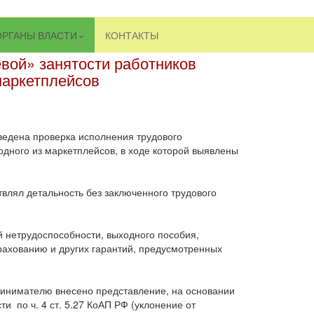
ОРГАНЫ ВЛАСТИ
КОНТАКТЫ
евой» занятости работников
маркетплейсов
ведена проверка исполнения трудового
одного из маркетплейсов, в ходе которой выявлены
твлял детальность без заключенного трудового
 нетрудоспособности, выходного пособия,
рахованию и других гарантий, предусмотренных
инимателю внесено представление, на основании
и по ч. 4 ст. 5.27 КоАП РФ (уклонение от