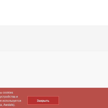
ы cookies
 устройства и
ия используется
Закрыть
, Awstats).