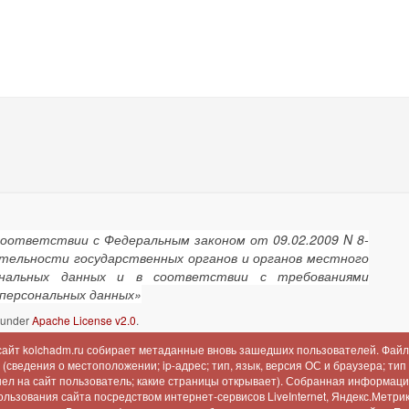
соответствии с Федеральным законом от 09.02.2009 N 8-
ятельности государственных органов и органов местного
сональных данных и в соответствии с требованиями
 персональных данных»
d under
Apache License v2.0
.
 сайт kolchadm.ru собирает метаданные вновь зашедших пользователей. Файл
сведения о местоположении; ip-адрес; тип, язык, версия ОС и браузера; тип
шел на сайт пользователь; какие страницы открывает). Собранная информац
льзования сайта посредством интернет-сервисов LiveInternet, Яндекс.Метрика