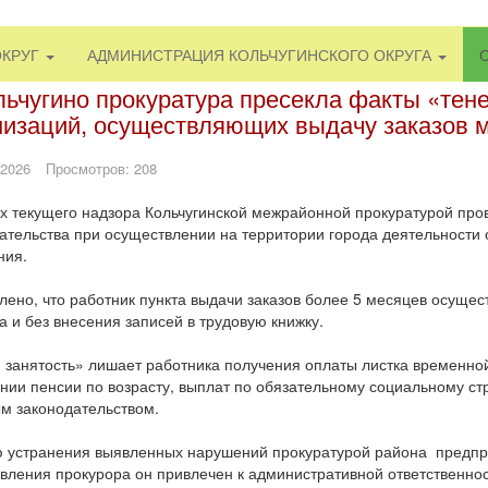
ОКРУГ
АДМИНИСТРАЦИЯ КОЛЬЧУГИНСКОГО ОКРУГА
льчугино прокуратура пресекла факты «тен
низаций, осуществляющих выдачу заказов 
 2026
Просмотров: 208
х текущего надзора Кольчугинской межрайонной прокуратурой про
ательства при осуществлении на территории города деятельности 
ния.
лено, что работник пункта выдачи заказов более 5 месяцев осущес
а и без внесения записей в трудовую книжку.
занятость» лишает работника получения оплаты листка временной
нии пенсии по возрасту, выплат по обязательному социальному ст
м законодательством.
 устранения выявленных нарушений прокуратурой района предпр
вления прокурора он привлечен к административной ответственност