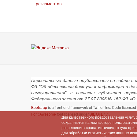
регламентов
Персональные данные опубликованы на сайте в 
ФЗ "Об обеспечении доступа к информации о де
самоуправления" с согласия субъектов пер
Федерального закона от 27.07.2006 № 152-ФЗ «О
Bootstrap
is a front-end framework of Twitter, Inc. Code license
Font Awesome
font licensed under
SIL OFL 1.1
.
Для качественного предоставления услуг,
сохраняются на компьютере пользователя (
разрешение экрана; источник, откуда при
для обработки статистических данных испо