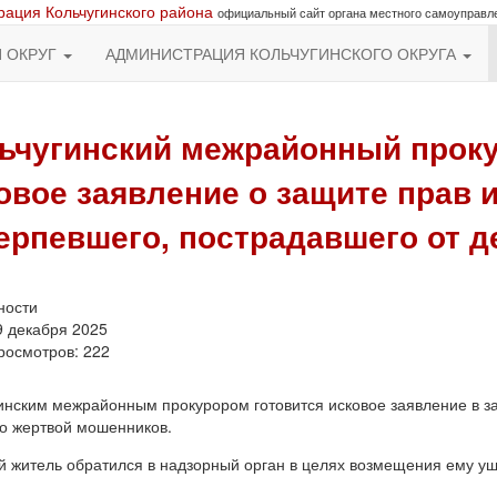
ация Кольчугинского района
официальный сайт органа местного самоуправл
Й ОКРУГ
АДМИНИСТРАЦИЯ КОЛЬЧУГИНСКОГО ОКРУГА
ьчугинский межрайонный прокур
овое заявление о защите прав 
ерпевшего, пострадавшего от 
ности
9 декабря 2025
росмотров: 222
инским межрайонным прокурором готовится исковое заявление в за
о жертвой мошенников.
 житель обратился в надзорный орган в целях возмещения ему ущ