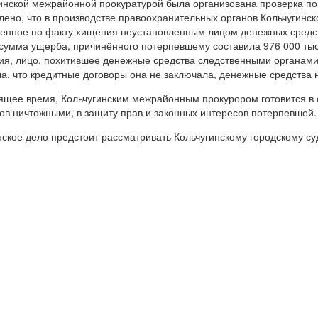
инской межрайонной прокуратурой была организована проверка по
лено, что в производстве правоохранительных органов Кольчугинск
енное по факту хищения неустановленным лицом денежных средст
умма ущерба, причинённого потерпевшему составила 976 000 тыс
ия, лицо, похитившее денежные средства следственными органами
а, что кредитные договоры она не заключала, денежные средства 
ящее время, Кольчугинским межрайонным прокурором готовится в 
ов ничтожными, в защиту прав и законных интересов потерпевшей.
ское дело предстоит рассматривать Кольчугинскому городскому су