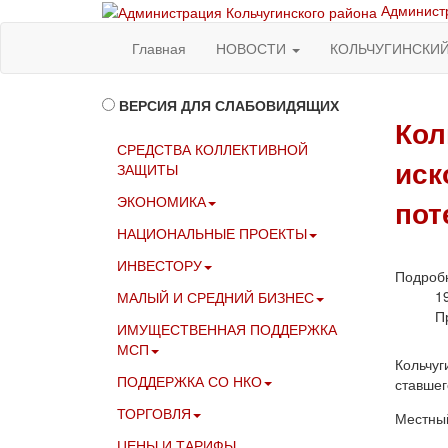
Администр
Главная
НОВОСТИ
КОЛЬЧУГИНСКИ
ВЕРСИЯ ДЛЯ СЛАБОВИДЯЩИХ
Кол
СРЕДСТВА КОЛЛЕКТИВНОЙ
иск
ЗАЩИТЫ
ЭКОНОМИКА
пот
НАЦИОНАЛЬНЫЕ ПРОЕКТЫ
ИНВЕСТОРУ
Подроб
1
МАЛЫЙ И СРЕДНИЙ БИЗНЕС
П
ИМУЩЕСТВЕННАЯ ПОДДЕРЖКА
МСП
Кольчуг
ПОДДЕРЖКА СО НКО
ставшег
ТОРГОВЛЯ
Местный
ЦЕНЫ И ТАРИФЫ