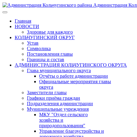
Администрация Коль
Главная
НОВОСТИ
Здоровье для каждого
КОЛЬЧУГИНСКИЙ ОКРУГ
Устав
Символика
Постановления главы
Границы и состав
АДМИНИСТРАЦИЯ КОЛЬЧУГИНСКОГО ОКРУГА
Глава муниципального округа
Отчёты о работе администрации
Официальные мероприятия главы
округа
Заместители главы
Графики приёма граждан
Подразделения администрации
Муниципальные учреждения
МКУ "Отдел сельского
хозяйства и
природопользования"
Управление благоустройства и
дорожного хозяйства