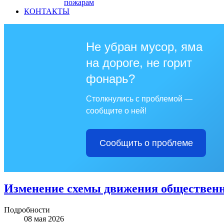
пожарам
КОНТАКТЫ
Не убран мусор, яма
на дороге, не горит
фонарь?
Столкнулись с проблемой —
сообщите о ней!
Сообщить о проблеме
Изменение схемы движения общественн
Подробности
08 мая 2026