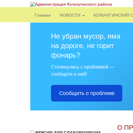
Главная
НОВОСТИ
КОЛЬЧУГИНСКИЙ 
Не убран мусор, яма
на дороге, не горит
фонарь?
Столкнулись с проблемой —
сообщите о ней!
Сообщить о проблеме
О П
ВЕРСИЯ ДЛЯ СЛАБОВИДЯЩИХ