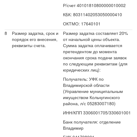
Р/счет 40101810800000010002
КБК: 80311402053050000410
ОКТМО: 17640101
8
Размер задатка, срок и
Размер задатка составляет 20%
порядок его внесения,
от начальной цены объекта.
реквизиты счета.
Сумма задатка оплачивается
претендентом до момента
окончания срока подачи заявок
по следующим реквизитам (для
юридических лиц):
Получатель: УФК по
Владимирской области
(Управление муниципальным
имуществом Кольчугинского
района, л/с 05283007180)
ИНН/КПП 3306001705/330601001
Банк получателя: отделение
Владимир