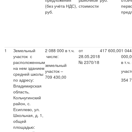
предложения
рыночной
руб.
отсеч
(без учёта НДС),
стоимости
перв
руб.
предл
1
Земельный
2 088 000 в т.ч.
от
417 600,00
1 044
участок с
числе:
28.05.2018
0
расположенным
№ 2370/18
в т.ч
земельный
на нем зданием
участок –
участ
средней школы
709 430,00
по адресу:
354 7
Владимирская
область,
Кольчугинский
район, с.
Есиплево, ул.
Школьная, д. 1,
общей
площадью: