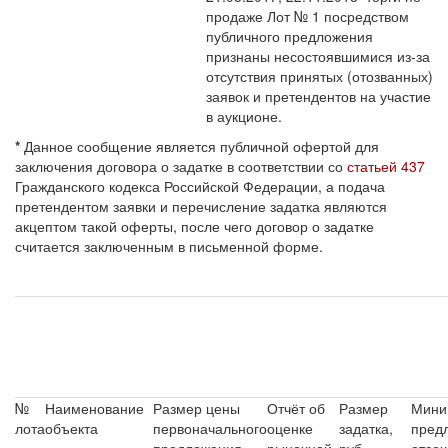
продаже Лот № 1 посредством
публичного предложения
признаны несостоявшимися из-за
отсутствия принятых (отозванных)
заявок и претендентов на участие
в аукционе.
*
Данное сообщение является публичной офертой для
заключения договора о задатке в соответствии со
статьей 437
Гражданского кодекса Российской Федерации, а подача
претендентом заявки и перечисление задатка являются
акцептом такой оферты, после чего договор о задатке
считается заключенным в письменной форме.
№
Наименование
Размер цены
Отчёт об
Размер
Мини
лота
объекта
первоначального
оценке
задатка,
пред