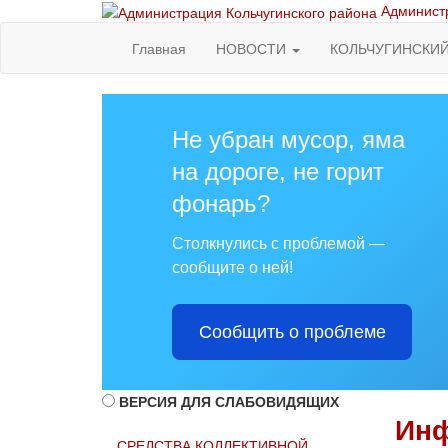
Администр
Главная
НОВОСТИ
КОЛЬЧУГИНСКИ
Не убран мусор, яма
на дороге, не горит
фонарь?
Столкнулись с проблемой —
сообщите о ней!
Сообщить о проблеме
ВЕРСИЯ ДЛЯ СЛАБОВИДЯЩИХ
Инф
СРЕДСТВА КОЛЛЕКТИВНОЙ