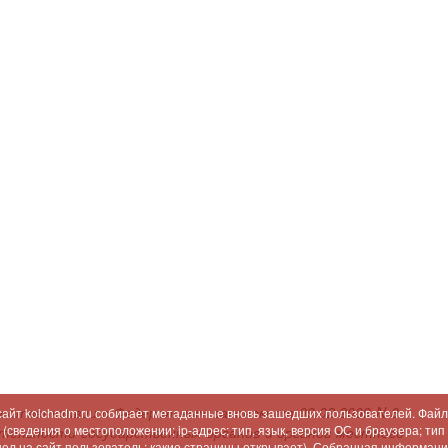
соответствии с Федеральным законом от 09.02.2009 N 8-
 сайт kolchadm.ru собирает метаданные вновь зашедших пользователей. Файл
сведения о местоположении; ip-адрес; тип, язык, версия ОС и браузера; тип
ятельности государственных органов и органов местного
шел на сайт пользователь; какие страницы открывает). Собранная информац