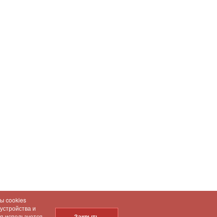
ы cookies
 устройства и
ия используется
Закрыть