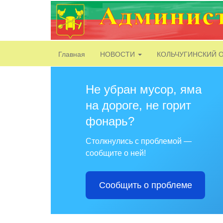
Главная
НОВОСТИ
КОЛЬЧУГИНСКИЙ 
Не убран мусор, яма
на дороге, не горит
фонарь?
Столкнулись с проблемой —
сообщите о ней!
Сообщить о проблеме