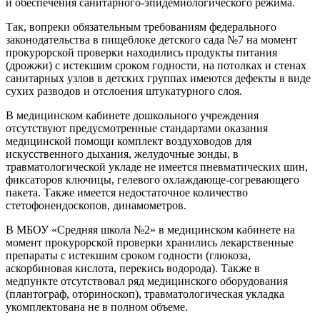
и обеспечения санитарного-эпидемиологического режима.
Так, вопреки обязательным требованиям федерального
законодательства в пищеблоке детского сада №7 на момент
прокурорской проверки находились продукты питания
(дрожжи) с истекшим сроком годности, на потолках и стенах
санитарных узлов в детских группах имеются дефекты в виде
сухих разводов и отслоения штукатурного слоя.
В медицинском кабинете дошкольного учреждения
отсутствуют предусмотренные стандартами оказания
медицинской помощи комплект воздуховодов для
искусственного дыхания, желудочные зонды, в
травматологической укладе не имеется пневматических шин,
фиксаторов ключицы, гелевого охлаждающе-согревающего
пакета. Также имеется недостаточное количество
стетофонендоскопов, динамометров.
В МБОУ «Средняя школа №2» в медицинском кабинете на
момент прокурорской проверки хранились лекарственные
препараты с истекшим сроком годности (глюкоза,
аскорбиновая кислота, перекись водорода). Также в
медпункте отсутствовал ряд медицинского оборудования
(плантограф, оториноскоп), травматологическая укладка
укомплектована не в полном объеме.