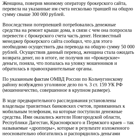
Женщина, поверив мнимому оператору брокерского сайта,
перевела на указанные им счета несколько траншей на общую
сумму свыше 300 000 рублей.
Впоследствии потерпевшей потребовались денежные
средства на ремонт крыши дома, в связи с чем она попросила
перевести с брокерского счета часть денег. Неизвестный
менеджер брокерского сайта сообщил, что для этого
необходимо осуществить два перевода на общую сумму 50 000
рублей. Осуществив данный перевод, женщина стала ожидать
возврата денег, но в итоге, не получив ни «брокерские»
деньги, поняла, что попалась на уловку мошенников и
обратилась в правоохранительные органы.
По указанным фактам ОМВД России по Кольчугинскому
району возбуждено уголовное дело по ч. 3 ст. 159 УК РФ
(мошенничество, совершенное в крупном размере).
В ходе предварительного расследования установлены
владельцы транзитных банковских счетов, привязанных к
мобильным телефонам, на которые поступили денежные
средства. Ими оказались жители Новгородской области,
Республики Дагестан, Красноярского и Пермского краев – так
называемые «дропперы», которые в результате изложенного
неосновательно обогатились и распорядились деньгами