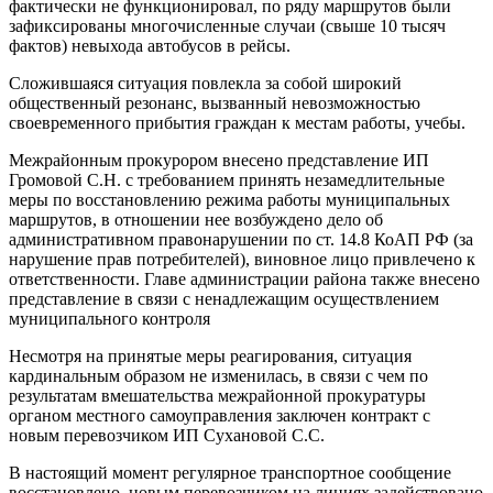
фактически не функционировал, по ряду маршрутов были
зафиксированы многочисленные случаи (свыше 10 тысяч
фактов) невыхода автобусов в рейсы.
Сложившаяся ситуация повлекла за собой широкий
общественный резонанс, вызванный невозможностью
своевременного прибытия граждан к местам работы, учебы.
Межрайонным прокурором внесено представление ИП
Громовой С.Н. с требованием принять незамедлительные
меры по восстановлению режима работы муниципальных
маршрутов, в отношении нее возбуждено дело об
административном правонарушении по ст. 14.8 КоАП РФ (за
нарушение прав потребителей), виновное лицо привлечено к
ответственности. Главе администрации района также внесено
представление в связи с ненадлежащим осуществлением
муниципального контроля
Несмотря на принятые меры реагирования, ситуация
кардинальным образом не изменилась, в связи с чем по
результатам вмешательства межрайонной прокуратуры
органом местного самоуправления заключен контракт с
новым перевозчиком ИП Сухановой С.С.
В настоящий момент регулярное транспортное сообщение
восстановлено, новым перевозчиком на линиях задействовано