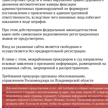
движения автоматические камеры фиксации
административных правонарушений не формируют
постановления о привлечении к административной
ответственности, вследствие чего виновные лица избегают
наказания в виде штрафов.
При этом действующим федеральным законодательством
какое-либо самовольное видоизменение регистрационных
знаков не предусмотрено.
Вход на указанные сайты является свободным и
осуществляется без предварительной регистрации.
В связи с этим, межрайонным прокурором в суд направлены
исковые заявления о признании информации, размещенной на
указанных сайтах, запрещенной к распространению.
Требования прокурора признаны обоснованными,
управлением Роскомнадзора по Владимирской области
приняты меры по принудительной блокировке сайтов.
Для качественного предоставления услуг, сайт kolchadm.ru собирает метаданные в
пользователя (сведения о местоположении; ip-адрес; тип, язык, версия ОС и браузер
Межрайонный
пользователь; какие страницы открывает). Собранная информация используется дл
прокурор М.И.Кузнецов
интернет-сервисов LiveInternet, Яндекс.Метрика, Awstats). Продолжая просмотр с
на нашем сайте. Если вы не хотите, чтобы эти данные обрабатывались, то должны п
Кольчугинская межрайонная