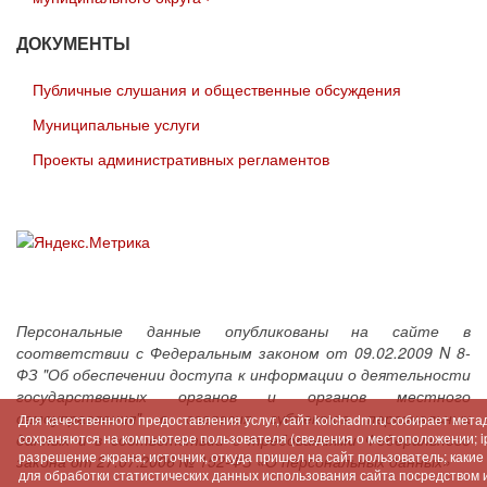
ДОКУМЕНТЫ
Публичные слушания и общественные обсуждения
Муниципальные услуги
Проекты административных регламентов
Персональные данные опубликованы на сайте в
соответствии с Федеральным законом от 09.02.2009 N 8-
ФЗ "Об обеспечении доступа к информации о деятельности
государственных органов и органов местного
самоуправления" с согласия субъектов персональных
Для качественного предоставления услуг, сайт kolchadm.ru собирает мет
данных и в соответствии с требованиями Федерального
сохраняются на компьютере пользователя (сведения о местоположении; ip-
разрешение экрана; источник, откуда пришел на сайт пользователь; как
закона от 27.07.2006 № 152-ФЗ «О персональных данных»
для обработки статистических данных использования сайта посредством инт