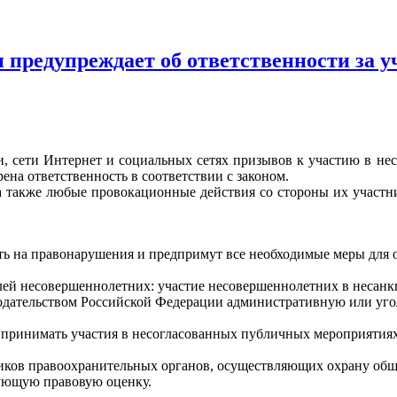
предупреждает об ответственности за 
и, сети Интернет и социальных сетях призывов к участию в н
на ответственность в соответствии с законом.
 также любые провокационные действия со стороны их участни
ть на правонарушения и предпримут все необходимые меры для 
лей несовершеннолетних: участие несовершеннолетних в несан
нодательством Российской Федерации административную или уго
 принимать участия в несогласованных публичных мероприятиях
ков правоохранительных органов, осуществляющих охрану обще
вующую правовую оценку.