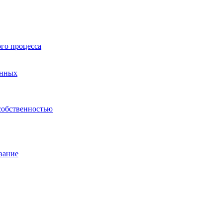
го процесса
анных
собственностью
вание