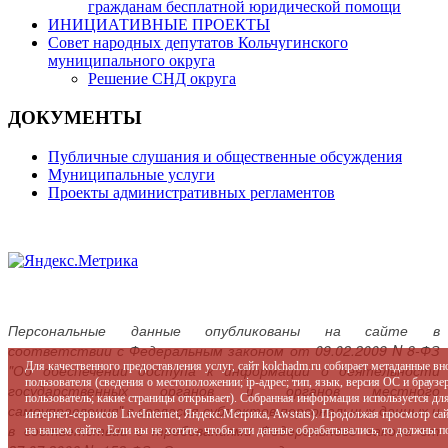
гражданам бесплатной юридической помощи
ИНИЦИАТИВНЫЕ ПРОЕКТЫ
Совет народных депутатов Кольчугинского
муниципального округа
Решение СНД округа
ДОКУМЕНТЫ
Публичные слушания и общественные обсуждения
Муниципальные услуги
Проекты административных регламентов
Персональные данные опубликованы на сайте в
соответствии с Федеральным законом от 09.02.2009 N 8-ФЗ
Для качественного предоставления услуг, сайт kolchadm.ru собирает метаданные в
"Об обеспечении доступа к информации о деятельности
пользователя (сведения о местоположении; ip-адрес; тип, язык, версия ОС и браузер
государственных органов и органов местного
пользователь; какие страницы открывает). Собранная информация используется дл
самоуправления" с согласия субъектов персональных данных и
интернет-сервисов LiveInternet, Яндекс.Метрика, Awstats). Продолжая просмотр с
в соответствии с требованиями Федерального закона от
на нашем сайте. Если вы не хотите, чтобы эти данные обрабатывались, то должны п