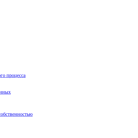
го процесса
анных
собственностью