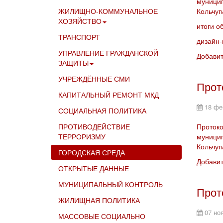
муницип
ЖИЛИЩНО-КОММУНАЛЬНОЕ
Кольчуг
ХОЗЯЙСТВО
итоги о
ТРАНСПОРТ
дизайн-
УПРАВЛЕНИЕ ГРАЖДАНСКОЙ
Добави
ЗАЩИТЫ
УЧРЕЖДЁННЫЕ СМИ
Прот
КАПИТАЛЬНЫЙ РЕМОНТ МКД
18 фе
СОЦИАЛЬНАЯ ПОЛИТИКА
ПРОТИВОДЕЙСТВИЕ
Протоко
ТЕРРОРИЗМУ
муницип
Кольчуг
ГОРОДСКАЯ СРЕДА
Добави
ОТКРЫТЫЕ ДАННЫЕ
МУНИЦИПАЛЬНЫЙ КОНТРОЛЬ
Прот
ЖИЛИЩНАЯ ПОЛИТИКА
07 но
МАССОВЫЕ СОЦИАЛЬНО