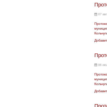
Прот
07 ав
Протоко
муницип
Кольчуг
Добави
Прот
06 ию
Протоко
муницип
Кольчуг
Добави
Прот