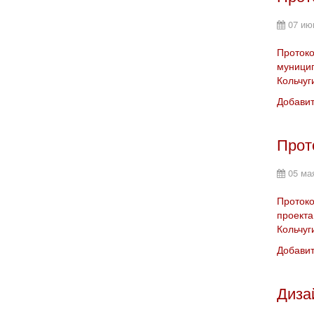
07 ию
Протоко
муницип
Кольчуг
Добави
Прот
05 ма
Протоко
проекта
Кольчуг
Добави
Диза